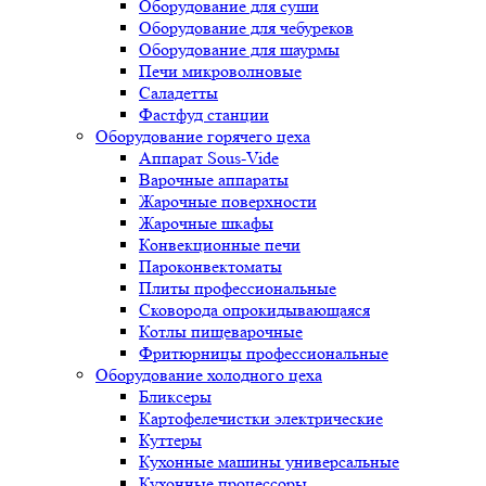
Оборудование для суши
Оборудование для чебуреков
Оборудование для шаурмы
Печи микроволновые
Саладетты
Фастфуд станции
Оборудование горячего цеха
Аппарат Sous-Vide
Варочные аппараты
Жарочные поверхности
Жарочные шкафы
Конвекционные печи
Пароконвектоматы
Плиты профессиональные
Сковорода опрокидывающаяся
Котлы пищеварочные
Фритюрницы профессиональные
Оборудование холодного цеха
Бликсеры
Картофелечистки электрические
Куттеры
Кухонные машины универсальные
Кухонные процессоры