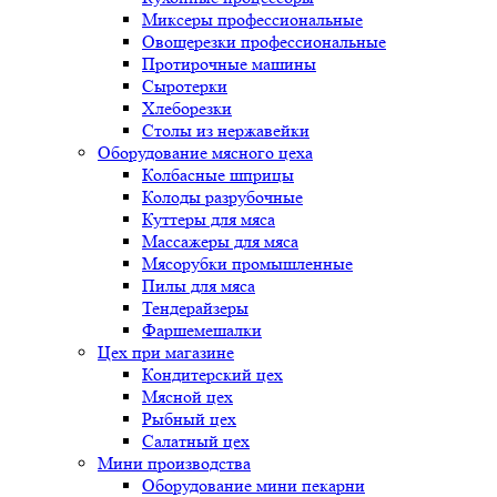
Миксеры профессиональные
Овощерезки профессиональные
Протирочные машины
Сыротерки
Хлеборезки
Столы из нержавейки
Оборудование мясного цеха
Колбасные шприцы
Колоды разрубочные
Куттеры для мяса
Массажеры для мяса
Мясорубки промышленные
Пилы для мяса
Тендерайзеры
Фаршемешалки
Цех при магазине
Кондитерский цех
Мясной цех
Рыбный цех
Салатный цех
Мини производства
Оборудование мини пекарни