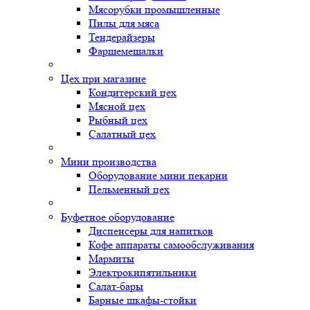
Мясорубки промышленные
Пилы для мяса
Тендерайзеры
Фаршемешалки
Цех при магазине
Кондитерский цех
Мясной цех
Рыбный цех
Салатный цех
Мини производства
Оборудование мини пекарни
Пельменный цех
Буфетное оборудование
Диспенсеры для напитков
Кофе аппараты самообслуживания
Мармиты
Электрокипятильники
Cалат-бары
Барные шкафы-стойки