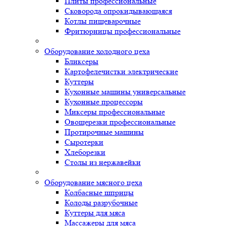
Плиты профессиональные
Сковорода опрокидывающаяся
Котлы пищеварочные
Фритюрницы профессиональные
Оборудование холодного цеха
Бликсеры
Картофелечистки электрические
Куттеры
Кухонные машины универсальные
Кухонные процессоры
Миксеры профессиональные
Овощерезки профессиональные
Протирочные машины
Сыротерки
Хлеборезки
Столы из нержавейки
Оборудование мясного цеха
Колбасные шприцы
Колоды разрубочные
Куттеры для мяса
Массажеры для мяса