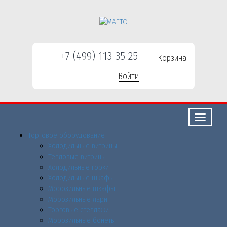
+7 (499) 113-35-25
Корзина
Войти
Свернуть/
развернут
Торговое оборудованиe
Холодильные витрины
Тепловые витрины
Холодильные горки
Холодильные шкафы
Морозильные шкафы
Морозильные лари
Торговые стеллажи
Морозильные бонеты