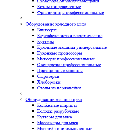
Сковорода опрокидывающаяся
Котлы пищеварочные
Фритюрницы профессиональные
Оборудование холодного цеха
Бликсеры
Картофелечистки электрические
Куттеры
Кухонные машины универсальные
Кухонные процессоры
Миксеры профессиональные
Овощерезки профессиональные
Протирочные машины
Сыротерки
Хлеборезки
Столы из нержавейки
Оборудование мясного цеха
Колбасные шприцы
Колоды разрубочные
Куттеры для мяса
Массажеры для мяса
Мясорубки промышленные