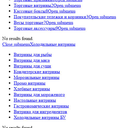
Торговые витрины
2
Open submenu
Кассовые боксы
8
Open submenu
Покупательские тележки и корзинки
3
Open submenu
Весы торговые
7
Open submenu
Торговые аксессуары
9
Open submenu
No results found.
Close submenu
Холодильные витрины
Витрины для рыбы
Витрины для мяса
Витрины для суши
Кондитерские витрины
Морозильные витрины
Промо витрины
Хлебные витрины
Витрины для мороженого
Настольные витрины
Гастрономические витрины
Витрина для ингредиентов
Холодильные витрины БУ
No results found.