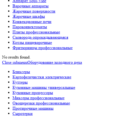
Аппарат Sous-Vide
Варочные аппараты
Жарочные поверхности
Жарочные шкафы
Конвекционные печи
Пароконвектоматы
Плиты профессиональные
Сковорода опрокидывающаяся
Котлы пищеварочные
Фритюрницы профессиональные
No results found.
Close submenu
Оборудование холодного цеха
Бликсеры
Картофелечистки электрические
Куттеры
Кухонные машины универсальные
Кухонные процессоры
Миксеры профессиональные
Овощерезки профессиональные
Протирочные машины
Сыротерки