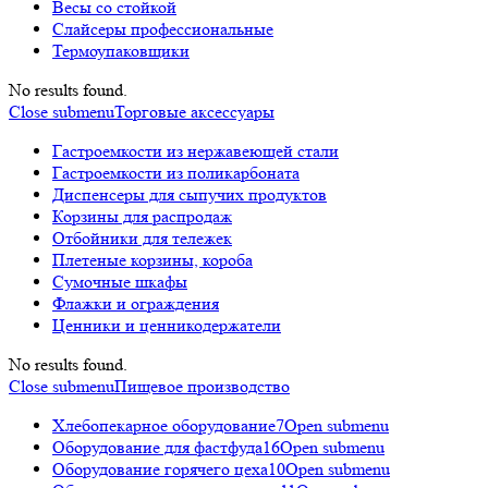
Весы со стойкой
Слайсеры профессиональные
Термоупаковщики
No results found.
Close submenu
Торговые аксессуары
Гастроемкости из нержавеющей стали
Гастроемкости из поликарбоната
Диспенсеры для сыпучих продуктов
Корзины для распродаж
Отбойники для тележек
Плетеные корзины, короба
Сумочные шкафы
Флажки и ограждения
Ценники и ценникодержатели
No results found.
Close submenu
Пищевое производство
Хлебопекарное оборудование
7
Open submenu
Оборудование для фастфуда
16
Open submenu
Оборудование горячего цеха
10
Open submenu