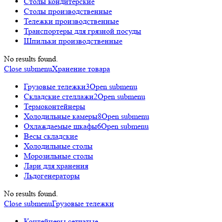
Столы кондитерские
Столы производственные
Тележки производственные
Транспортеры для грязной посуды
Шпильки производственные
No results found.
Close submenu
Хранение товара
Грузовые тележки
3
Open submenu
Складские стеллажи
2
Open submenu
Термоконтейнеры
Холодильные камеры
8
Open submenu
Охлаждаемые шкафы
6
Open submenu
Весы складские
Холодильные столы
Морозильные столы
Лари для хранения
Льдогенераторы
No results found.
Close submenu
Грузовые тележки
Контейнеры сетчатые