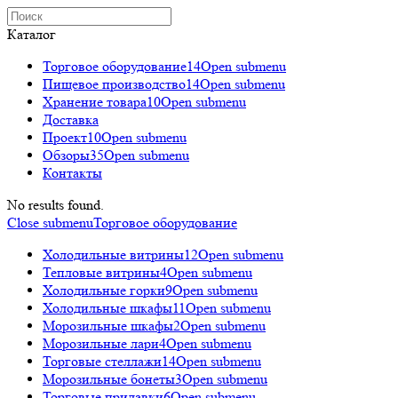
Каталог
Торговое оборудованиe
14
Open submenu
Пищевое производство
14
Open submenu
Хранение товара
10
Open submenu
Доставка
Проект
10
Open submenu
Обзоры
35
Open submenu
Контакты
No results found.
Close submenu
Торговое оборудованиe
Холодильные витрины
12
Open submenu
Тепловые витрины
4
Open submenu
Холодильные горки
9
Open submenu
Холодильные шкафы
11
Open submenu
Морозильные шкафы
2
Open submenu
Морозильные лари
4
Open submenu
Торговые стеллажи
14
Open submenu
Морозильные бонеты
3
Open submenu
Торговые прилавки
6
Open submenu