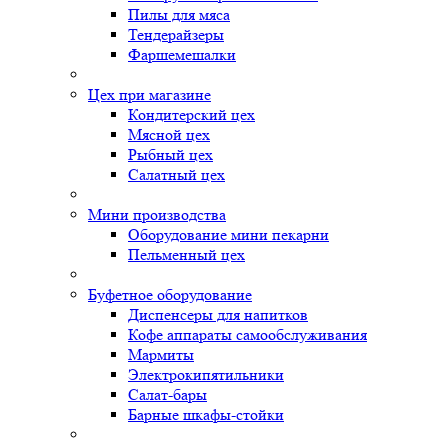
Пилы для мяса
Тендерайзеры
Фаршемешалки
Цех при магазине
Кондитерский цех
Мясной цех
Рыбный цех
Салатный цех
Мини производства
Оборудование мини пекарни
Пельменный цех
Буфетное оборудование
Диспенсеры для напитков
Кофе аппараты самообслуживания
Мармиты
Электрокипятильники
Cалат-бары
Барные шкафы-стойки