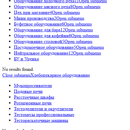
Оборудование холодного цеха
11
Open submenu
Оборудование мясного цеха
8
Open submenu
Цех при магазине
4
Open submenu
Мини производства
2
Open submenu
Буфетное оборудование
6
Open submenu
Оборудование для бара
12
Open submenu
Оборудование для кофейни
6
Open submenu
Оборудование столовой
5
Open submenu
Посудомоечное оборудование
5
Open submenu
Нейтральное оборудование
12
Open submenu
БУ и Уценка
No results found.
Close submenu
Хлебопекарное оборудование
Мукопросеиватели
Подовые печи
Расстоечные шкафы
Ротационные печи
Тестоделители и округлители
Тестомесы профессиональные
Тестораскаточные машины