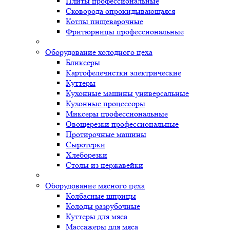
Плиты профессиональные
Сковорода опрокидывающаяся
Котлы пищеварочные
Фритюрницы профессиональные
Оборудование холодного цеха
Бликсеры
Картофелечистки электрические
Куттеры
Кухонные машины универсальные
Кухонные процессоры
Миксеры профессиональные
Овощерезки профессиональные
Протирочные машины
Сыротерки
Хлеборезки
Столы из нержавейки
Оборудование мясного цеха
Колбасные шприцы
Колоды разрубочные
Куттеры для мяса
Массажеры для мяса