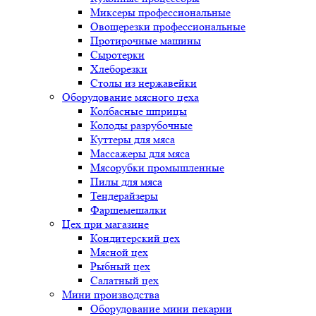
Миксеры профессиональные
Овощерезки профессиональные
Протирочные машины
Сыротерки
Хлеборезки
Столы из нержавейки
Оборудование мясного цеха
Колбасные шприцы
Колоды разрубочные
Куттеры для мяса
Массажеры для мяса
Мясорубки промышленные
Пилы для мяса
Тендерайзеры
Фаршемешалки
Цех при магазине
Кондитерский цех
Мясной цех
Рыбный цех
Салатный цех
Мини производства
Оборудование мини пекарни