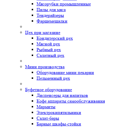
Мясорубки промышленные
Пилы для мяса
Тендерайзеры
Фаршемешалки
Цех при магазине
Кондитерский цех
Мясной цех
Рыбный цех
Салатный цех
Мини производства
Оборудование мини пекарни
Пельменный цех
Буфетное оборудование
Диспенсеры для напитков
Кофе аппараты самообслуживания
Мармиты
Электрокипятильники
Cалат-бары
Барные шкафы-стойки