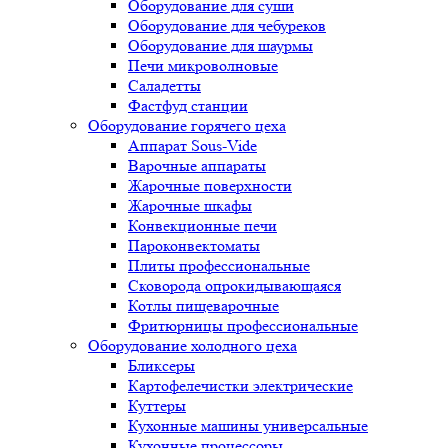
Оборудование для суши
Оборудование для чебуреков
Оборудование для шаурмы
Печи микроволновые
Саладетты
Фастфуд станции
Оборудование горячего цеха
Аппарат Sous-Vide
Варочные аппараты
Жарочные поверхности
Жарочные шкафы
Конвекционные печи
Пароконвектоматы
Плиты профессиональные
Сковорода опрокидывающаяся
Котлы пищеварочные
Фритюрницы профессиональные
Оборудование холодного цеха
Бликсеры
Картофелечистки электрические
Куттеры
Кухонные машины универсальные
Кухонные процессоры