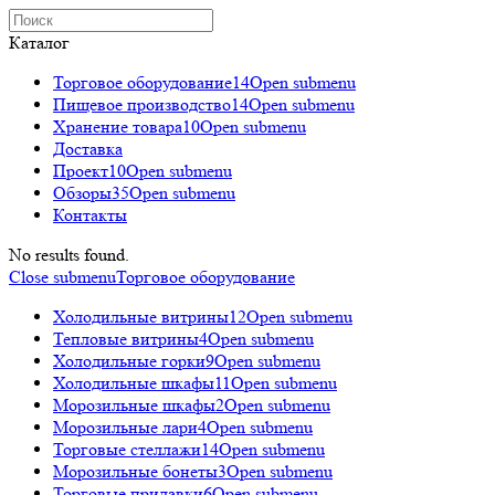
Каталог
Торговое оборудованиe
14
Open submenu
Пищевое производство
14
Open submenu
Хранение товара
10
Open submenu
Доставка
Проект
10
Open submenu
Обзоры
35
Open submenu
Контакты
No results found.
Close submenu
Торговое оборудованиe
Холодильные витрины
12
Open submenu
Тепловые витрины
4
Open submenu
Холодильные горки
9
Open submenu
Холодильные шкафы
11
Open submenu
Морозильные шкафы
2
Open submenu
Морозильные лари
4
Open submenu
Торговые стеллажи
14
Open submenu
Морозильные бонеты
3
Open submenu
Торговые прилавки
6
Open submenu