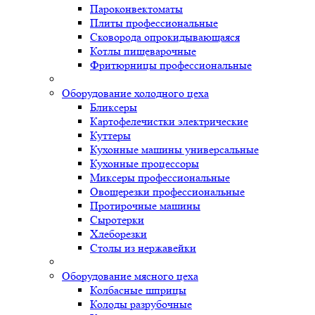
Пароконвектоматы
Плиты профессиональные
Сковорода опрокидывающаяся
Котлы пищеварочные
Фритюрницы профессиональные
Оборудование холодного цеха
Бликсеры
Картофелечистки электрические
Куттеры
Кухонные машины универсальные
Кухонные процессоры
Миксеры профессиональные
Овощерезки профессиональные
Протирочные машины
Сыротерки
Хлеборезки
Столы из нержавейки
Оборудование мясного цеха
Колбасные шприцы
Колоды разрубочные