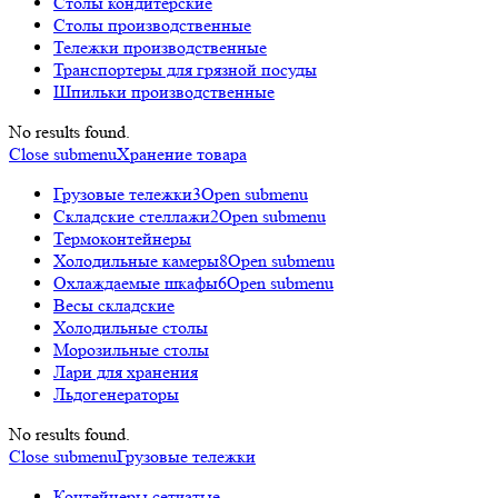
Столы кондитерские
Столы производственные
Тележки производственные
Транспортеры для грязной посуды
Шпильки производственные
No results found.
Close submenu
Хранение товара
Грузовые тележки
3
Open submenu
Складские стеллажи
2
Open submenu
Термоконтейнеры
Холодильные камеры
8
Open submenu
Охлаждаемые шкафы
6
Open submenu
Весы складские
Холодильные столы
Морозильные столы
Лари для хранения
Льдогенераторы
No results found.
Close submenu
Грузовые тележки
Контейнеры сетчатые