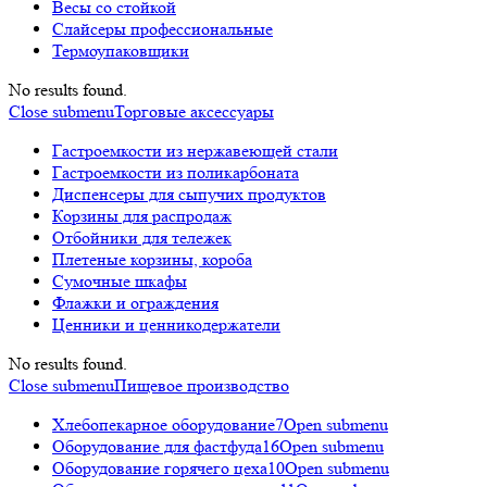
Весы со стойкой
Слайсеры профессиональные
Термоупаковщики
No results found.
Close submenu
Торговые аксессуары
Гастроемкости из нержавеющей стали
Гастроемкости из поликарбоната
Диспенсеры для сыпучих продуктов
Корзины для распродаж
Отбойники для тележек
Плетеные корзины, короба
Сумочные шкафы
Флажки и ограждения
Ценники и ценникодержатели
No results found.
Close submenu
Пищевое производство
Хлебопекарное оборудование
7
Open submenu
Оборудование для фастфуда
16
Open submenu
Оборудование горячего цеха
10
Open submenu