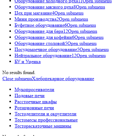
Оборудование холодного цеха
11
Open submenu
Оборудование мясного цеха
8
Open submenu
Цех при магазине
4
Open submenu
Мини производства
2
Open submenu
Буфетное оборудование
6
Open submenu
Оборудование для бара
12
Open submenu
Оборудование для кофейни
6
Open submenu
Оборудование столовой
5
Open submenu
Посудомоечное оборудование
5
Open submenu
Нейтральное оборудование
12
Open submenu
БУ и Уценка
No results found.
Close submenu
Хлебопекарное оборудование
Мукопросеиватели
Подовые печи
Расстоечные шкафы
Ротационные печи
Тестоделители и округлители
Тестомесы профессиональные
Тестораскаточные машины