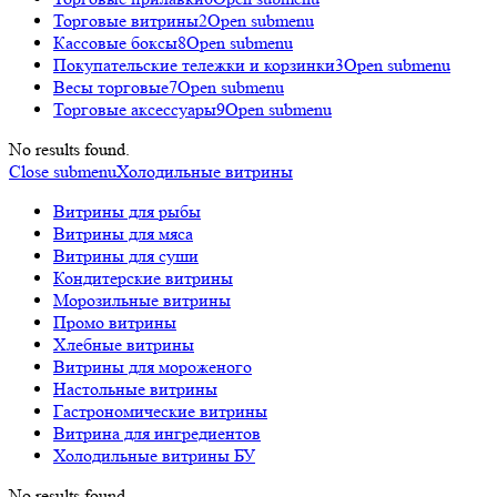
Торговые витрины
2
Open submenu
Кассовые боксы
8
Open submenu
Покупательские тележки и корзинки
3
Open submenu
Весы торговые
7
Open submenu
Торговые аксессуары
9
Open submenu
No results found.
Close submenu
Холодильные витрины
Витрины для рыбы
Витрины для мяса
Витрины для суши
Кондитерские витрины
Морозильные витрины
Промо витрины
Хлебные витрины
Витрины для мороженого
Настольные витрины
Гастрономические витрины
Витрина для ингредиентов
Холодильные витрины БУ
No results found.