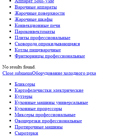
Аппарат Sous-Vide
Варочные аппараты
Жарочные поверхности
Жарочные шкафы
Конвекционные печи
Пароконвектоматы
Плиты профессиональные
Сковорода опрокидывающаяся
Котлы пищеварочные
Фритюрницы профессиональные
No results found.
Close submenu
Оборудование холодного цеха
Бликсеры
Картофелечистки электрические
Куттеры
Кухонные машины универсальные
Кухонные процессоры
Миксеры профессиональные
Овощерезки профессиональные
Протирочные машины
Сыротерки