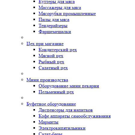
Куттеры для мяса
Массажеры для мяса
Мясорубки промышленные
Пилы для мяса
Тендерайзеры
Фаршемешалки
Цех при магазине
Кондитерский цех
Мясной цех
Рыбный цех
Салатный цех
Мини производства
Оборудование мини пекарни
Пельменный цех
Буфетное оборудование
Диспенсеры для напитков
Кофе аппараты самообслуживания
Мармиты
Электрокипятильники
Cалат-бары