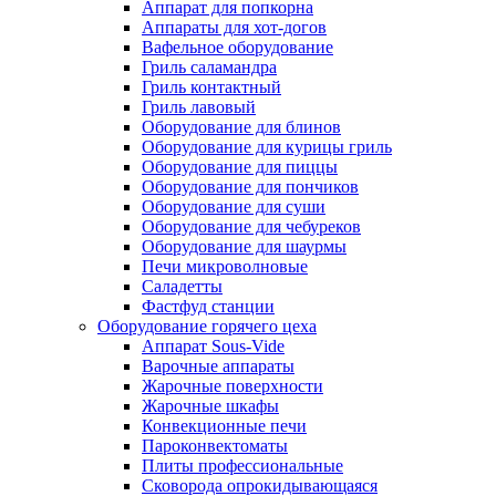
Аппарат для попкорна
Аппараты для хот-догов
Вафельное оборудование
Гриль саламандра
Гриль контактный
Гриль лавовый
Оборудование для блинов
Оборудование для курицы гриль
Оборудование для пиццы
Оборудование для пончиков
Оборудование для суши
Оборудование для чебуреков
Оборудование для шаурмы
Печи микроволновые
Саладетты
Фастфуд станции
Оборудование горячего цеха
Аппарат Sous-Vide
Варочные аппараты
Жарочные поверхности
Жарочные шкафы
Конвекционные печи
Пароконвектоматы
Плиты профессиональные
Сковорода опрокидывающаяся