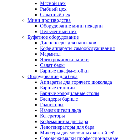
Мясной цех
Рыбный цех
Салатный цех
Мини производства
Оборудование мини пекарни
Пельменный цех
Буфетное оборудование
Диспенсеры для напитков
Кофе аппараты самообслуживания
Мармиты
Электрокипятильники
Cалат-бары
Барные шкафы-стойки
Оборудование для бара
Аппараты для горячего шоколада
Барные станции
Барные холодильные столы
Блендеры барные
Граниторы
Измельчители льда
Кегераторы
Кофемашины для бара
Ледогенераторы для бара
Миксеры для молочных коктейлей
Соковыжималки профессиональные