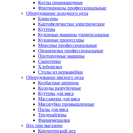
Котлы пищеварочные
Фритюрницы профессиональные
Оборудование холодного цеха
Бликсеры
Картофелечистки электрические
Куттеры
Кухонные машины универсальные
Кухонные процессоры
Миксеры профессиональные
Овощерезки профессиональные
Протирочные машины
Сыротерки
Хлеборезки
Столы из нержавейки
Оборудование мясного цеха
Колбасные шприцы
Колоды разрубочные
Куттеры для мяса
Массажеры для мяса
Мясорубки промышленные
Пилы для мяса
Тендерайзеры
Фаршемешалки
Цех при магазине
Кондитерский цех