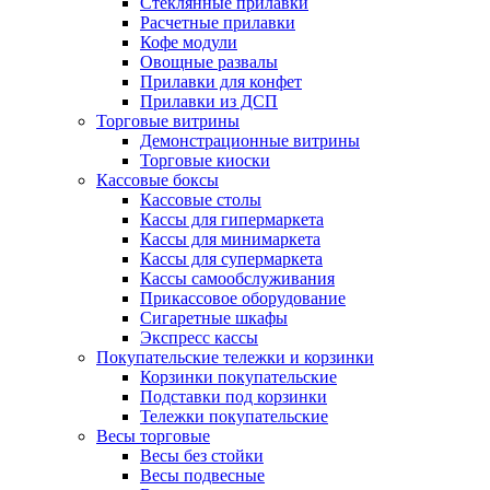
Стеклянные прилавки
Расчетные прилавки
Кофе модули
Овощные развалы
Прилавки для конфет
Прилавки из ДСП
Торговые витрины
Демонстрационные витрины
Торговые киоски
Кассовые боксы
Кассовые столы
Кассы для гипермаркета
Кассы для минимаркета
Кассы для супермаркета
Кассы самообслуживания
Прикассовое оборудование
Сигаретные шкафы
Экспресс кассы
Покупательские тележки и корзинки
Корзинки покупательские
Подставки под корзинки
Тележки покупательские
Весы торговые
Весы без стойки
Весы подвесные