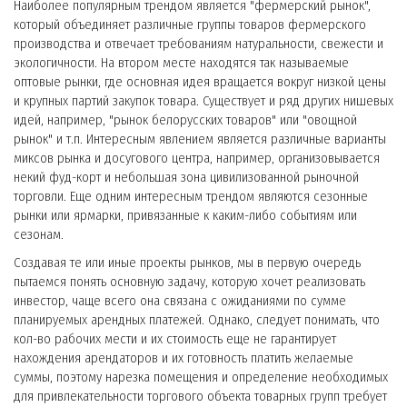
Наиболее популярным трендом является "фермерский рынок",
который объединяет различные группы товаров фермерского
производства и отвечает требованиям натуральности, свежести и
экологичности. На втором месте находятся так называемые
оптовые рынки, где основная идея вращается вокруг низкой цены
и крупных партий закупок товара. Существует и ряд других нишевых
идей, например, "рынок белорусских товаров" или "овощной
рынок" и т.п. Интересным явлением является различные варианты
миксов рынка и досугового центра, например, организовывается
некий фуд-корт и небольшая зона цивилизованной рыночной
торговли. Еще одним интересным трендом являются сезонные
рынки или ярмарки, привязанные к каким-либо событиям или
сезонам.
Создавая те или иные проекты рынков, мы в первую очередь
пытаемся понять основную задачу, которую хочет реализовать
инвестор, чаще всего она связана с ожиданиями по сумме
планируемых арендных платежей. Однако, следует понимать, что
кол-во рабочих мести и их стоимость еще не гарантирует
нахождения арендаторов и их готовность платить желаемые
суммы, поэтому нарезка помещения и определение необходимых
для привлекательности торгового объекта товарных групп требует