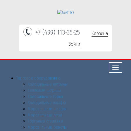
+7 (499) 113-35-25
Корзина
Войти
Свернуть/
развернут
Торговое оборудованиe
Холодильные витрины
Тепловые витрины
Холодильные горки
Холодильные шкафы
Морозильные шкафы
Морозильные лари
Торговые стеллажи
Морозильные бонеты