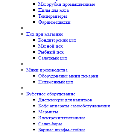
Мясорубки промышленные
Пилы для мяса
Тендерайзеры
Фаршемешалки
Цех при магазине
Кондитерский цех
Мясной цех
Рыбный цех
Салатный цех
Мини производства
Оборудование мини пекарни
Пельменный цех
Буфетное оборудование
Диспенсеры для напитков
Кофе аппараты самообслуживания
Мармиты
Электрокипятильники
Cалат-бары
Барные шкафы-стойки