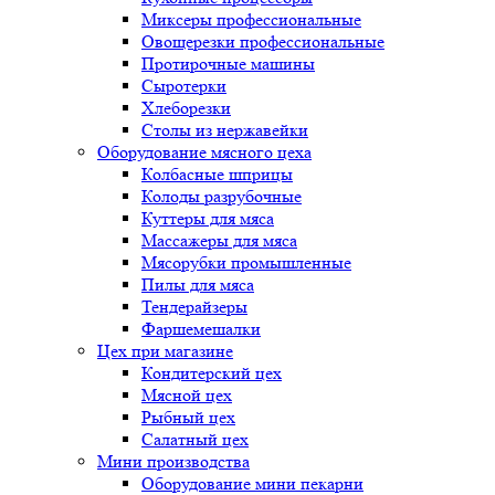
Миксеры профессиональные
Овощерезки профессиональные
Протирочные машины
Сыротерки
Хлеборезки
Столы из нержавейки
Оборудование мясного цеха
Колбасные шприцы
Колоды разрубочные
Куттеры для мяса
Массажеры для мяса
Мясорубки промышленные
Пилы для мяса
Тендерайзеры
Фаршемешалки
Цех при магазине
Кондитерский цех
Мясной цех
Рыбный цех
Салатный цех
Мини производства
Оборудование мини пекарни