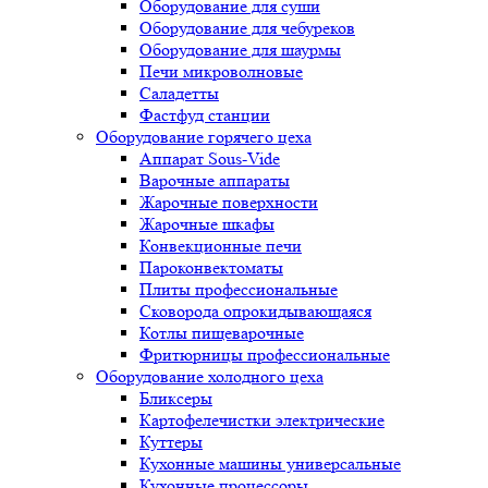
Оборудование для суши
Оборудование для чебуреков
Оборудование для шаурмы
Печи микроволновые
Саладетты
Фастфуд станции
Оборудование горячего цеха
Аппарат Sous-Vide
Варочные аппараты
Жарочные поверхности
Жарочные шкафы
Конвекционные печи
Пароконвектоматы
Плиты профессиональные
Сковорода опрокидывающаяся
Котлы пищеварочные
Фритюрницы профессиональные
Оборудование холодного цеха
Бликсеры
Картофелечистки электрические
Куттеры
Кухонные машины универсальные
Кухонные процессоры