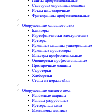
Плиты профессиональные
Сковорода опрокидывающаяся
Котлы пищеварочные
Фритюрницы профессиональные
Оборудование холодного цеха
Бликсеры
Картофелечистки электрические
Куттеры
Кухонные машины универсальные
Кухонные процессоры
Миксеры профессиональные
Овощерезки профессиональные
Протирочные машины
Сыротерки
Хлеборезки
Столы из нержавейки
Оборудование мясного цеха
Колбасные шприцы
Колоды разрубочные
Куттеры для мяса
Массажеры для мяса