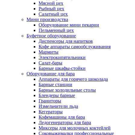
Мясной цех
Рыбный цех
Салатный цех
Мини производства
Оборудование мини пекарни
Пельменный цех
Буфетное оборудование
Диспенсеры для напитков
Кофе аппараты самообслуживания
Мармиты
Электрокипятильники
Cалат-бары
Барные шкафы-стойки
Оборудование для бара
Аппараты для горячего шоколада
Барные станции
Барные холодильные столы
Блендеры барные
Граниторы
Измельчители льда
Кегераторы
Кофемашины для бара
Ледогенераторы для бара
Миксеры для молочных коктейлей
Соковыжималки профессиональные