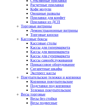
Стеклянные прилавки
Расчетные прилавки
Кофе модули
Овощные развалы
Прилавки для конфет
Прилавки из ДСП
Торговые витрины
Демонстрационные витрины
Торговые киоски
Кассовые боксы
Кассовые столы
Кассы для гипермаркета
Кассы для минимаркета
Кассы для супермаркета
Кассы самообслуживания
Прикассовое оборудование
Сигаретные шкафы
Экспресс кассы
Покупательские тележки и корзинки
Корзинки покупательские
Подставки под корзинки
Тележки покупательские
Весы торговые
Весы без стойки
Весы подвесные