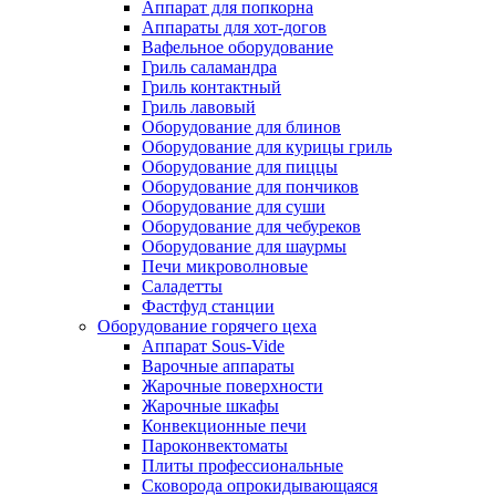
Аппарат для попкорна
Аппараты для хот-догов
Вафельное оборудование
Гриль саламандра
Гриль контактный
Гриль лавовый
Оборудование для блинов
Оборудование для курицы гриль
Оборудование для пиццы
Оборудование для пончиков
Оборудование для суши
Оборудование для чебуреков
Оборудование для шаурмы
Печи микроволновые
Саладетты
Фастфуд станции
Оборудование горячего цеха
Аппарат Sous-Vide
Варочные аппараты
Жарочные поверхности
Жарочные шкафы
Конвекционные печи
Пароконвектоматы
Плиты профессиональные
Сковорода опрокидывающаяся