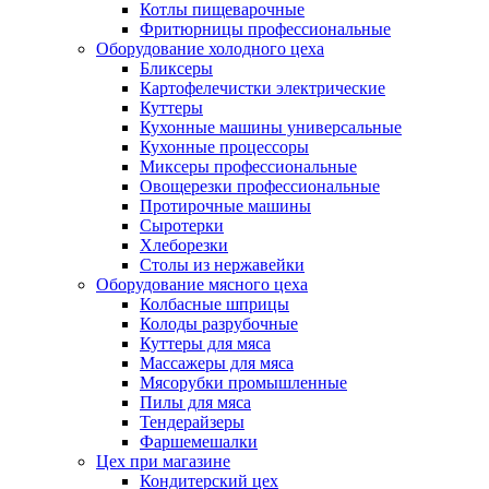
Котлы пищеварочные
Фритюрницы профессиональные
Оборудование холодного цеха
Бликсеры
Картофелечистки электрические
Куттеры
Кухонные машины универсальные
Кухонные процессоры
Миксеры профессиональные
Овощерезки профессиональные
Протирочные машины
Сыротерки
Хлеборезки
Столы из нержавейки
Оборудование мясного цеха
Колбасные шприцы
Колоды разрубочные
Куттеры для мяса
Массажеры для мяса
Мясорубки промышленные
Пилы для мяса
Тендерайзеры
Фаршемешалки
Цех при магазине
Кондитерский цех