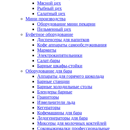
Мясной цех
Рыбный цех
Салатный цех
Мини производства
Оборудование мини пекарни
Пельменный цех
Буфетное оборудование
Диспенсеры для напитков
Кофе аппараты самообслуживания
Мармиты
Электрокипятильники
Cалат-бары
Барные шкафы-стойки
Оборудование для бара
Аппараты для горячего шоколада
Барные станции
Барные холодильные столы
Блендеры барные
Граниторы
Измельчители льда
Кегераторы
Кофемашины для бара
Ледогенераторы для бара
Миксеры для молочных коктейлей
Соковыжималки профессиональные