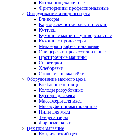
Котлы пищеварочные
Фритюрницы профессиональные
Оборудование холодного цеха
Бликсеры
Картофелечистки электрические
Куттеры
Кухонные машины универсальные
Кухонные процессоры
Миксеры профессиональные
Овощерезки профессиональные
Протирочные машины
Сыротерки
Хлеборезки
Столы из нержавейки
Оборудование мясного цеха
Колбасные шприцы
Колоды разрубочные
Куттеры для мяса
Массажеры для мяса
Мясорубки промышленные
Пилы для мяса
Тендерайзеры
Фаршемешалки
Цех при магазине
Кондитерский цех