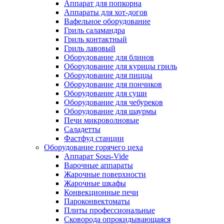
Аппарат для попкорна
Аппараты для хот-догов
Вафельное оборудование
Гриль саламандра
Гриль контактный
Гриль лавовый
Оборудование для блинов
Оборудование для курицы гриль
Оборудование для пиццы
Оборудование для пончиков
Оборудование для суши
Оборудование для чебуреков
Оборудование для шаурмы
Печи микроволновые
Саладетты
Фастфуд станции
Оборудование горячего цеха
Аппарат Sous-Vide
Варочные аппараты
Жарочные поверхности
Жарочные шкафы
Конвекционные печи
Пароконвектоматы
Плиты профессиональные
Сковорода опрокидывающаяся