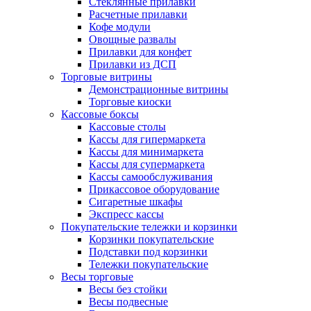
Стеклянные прилавки
Расчетные прилавки
Кофе модули
Овощные развалы
Прилавки для конфет
Прилавки из ДСП
Торговые витрины
Демонстрационные витрины
Торговые киоски
Кассовые боксы
Кассовые столы
Кассы для гипермаркета
Кассы для минимаркета
Кассы для супермаркета
Кассы самообслуживания
Прикассовое оборудование
Сигаретные шкафы
Экспресс кассы
Покупательские тележки и корзинки
Корзинки покупательские
Подставки под корзинки
Тележки покупательские
Весы торговые
Весы без стойки
Весы подвесные