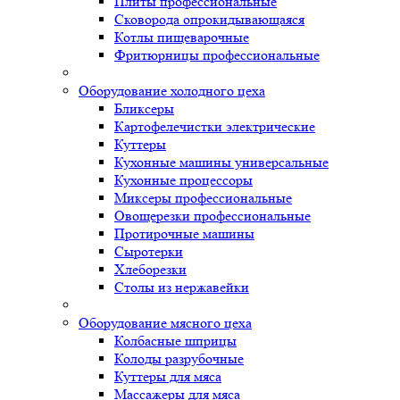
Плиты профессиональные
Сковорода опрокидывающаяся
Котлы пищеварочные
Фритюрницы профессиональные
Оборудование холодного цеха
Бликсеры
Картофелечистки электрические
Куттеры
Кухонные машины универсальные
Кухонные процессоры
Миксеры профессиональные
Овощерезки профессиональные
Протирочные машины
Сыротерки
Хлеборезки
Столы из нержавейки
Оборудование мясного цеха
Колбасные шприцы
Колоды разрубочные
Куттеры для мяса
Массажеры для мяса