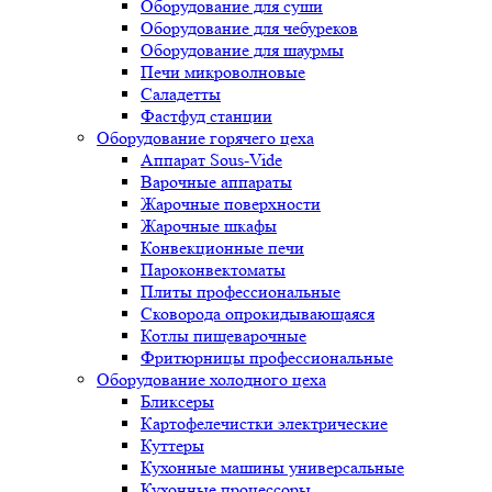
Оборудование для суши
Оборудование для чебуреков
Оборудование для шаурмы
Печи микроволновые
Саладетты
Фастфуд станции
Оборудование горячего цеха
Аппарат Sous-Vide
Варочные аппараты
Жарочные поверхности
Жарочные шкафы
Конвекционные печи
Пароконвектоматы
Плиты профессиональные
Сковорода опрокидывающаяся
Котлы пищеварочные
Фритюрницы профессиональные
Оборудование холодного цеха
Бликсеры
Картофелечистки электрические
Куттеры
Кухонные машины универсальные
Кухонные процессоры