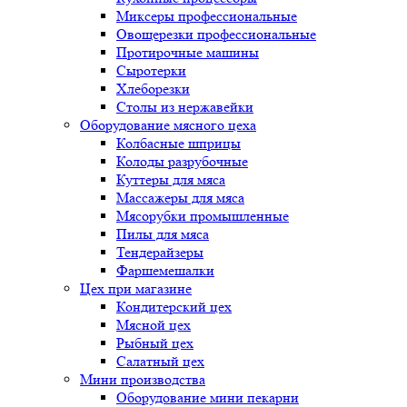
Миксеры профессиональные
Овощерезки профессиональные
Протирочные машины
Сыротерки
Хлеборезки
Столы из нержавейки
Оборудование мясного цеха
Колбасные шприцы
Колоды разрубочные
Куттеры для мяса
Массажеры для мяса
Мясорубки промышленные
Пилы для мяса
Тендерайзеры
Фаршемешалки
Цех при магазине
Кондитерский цех
Мясной цех
Рыбный цех
Салатный цех
Мини производства
Оборудование мини пекарни