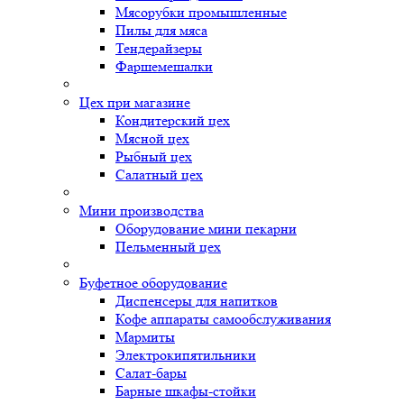
Мясорубки промышленные
Пилы для мяса
Тендерайзеры
Фаршемешалки
Цех при магазине
Кондитерский цех
Мясной цех
Рыбный цех
Салатный цех
Мини производства
Оборудование мини пекарни
Пельменный цех
Буфетное оборудование
Диспенсеры для напитков
Кофе аппараты самообслуживания
Мармиты
Электрокипятильники
Cалат-бары
Барные шкафы-стойки