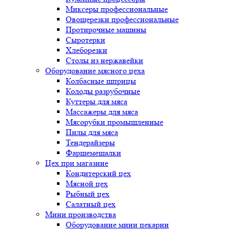
Миксеры профессиональные
Овощерезки профессиональные
Протирочные машины
Сыротерки
Хлеборезки
Столы из нержавейки
Оборудование мясного цеха
Колбасные шприцы
Колоды разрубочные
Куттеры для мяса
Массажеры для мяса
Мясорубки промышленные
Пилы для мяса
Тендерайзеры
Фаршемешалки
Цех при магазине
Кондитерский цех
Мясной цех
Рыбный цех
Салатный цех
Мини производства
Оборудование мини пекарни