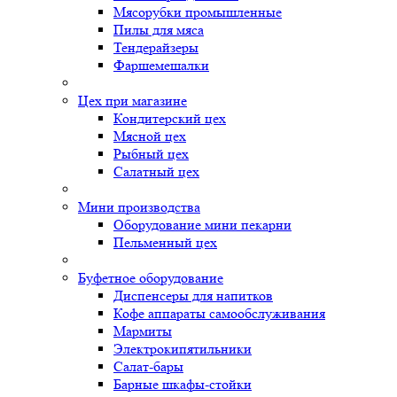
Мясорубки промышленные
Пилы для мяса
Тендерайзеры
Фаршемешалки
Цех при магазине
Кондитерский цех
Мясной цех
Рыбный цех
Салатный цех
Мини производства
Оборудование мини пекарни
Пельменный цех
Буфетное оборудование
Диспенсеры для напитков
Кофе аппараты самообслуживания
Мармиты
Электрокипятильники
Cалат-бары
Барные шкафы-стойки