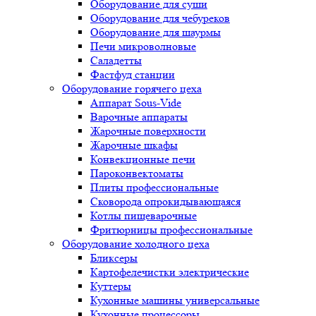
Оборудование для суши
Оборудование для чебуреков
Оборудование для шаурмы
Печи микроволновые
Саладетты
Фастфуд станции
Оборудование горячего цеха
Аппарат Sous-Vide
Варочные аппараты
Жарочные поверхности
Жарочные шкафы
Конвекционные печи
Пароконвектоматы
Плиты профессиональные
Сковорода опрокидывающаяся
Котлы пищеварочные
Фритюрницы профессиональные
Оборудование холодного цеха
Бликсеры
Картофелечистки электрические
Куттеры
Кухонные машины универсальные
Кухонные процессоры