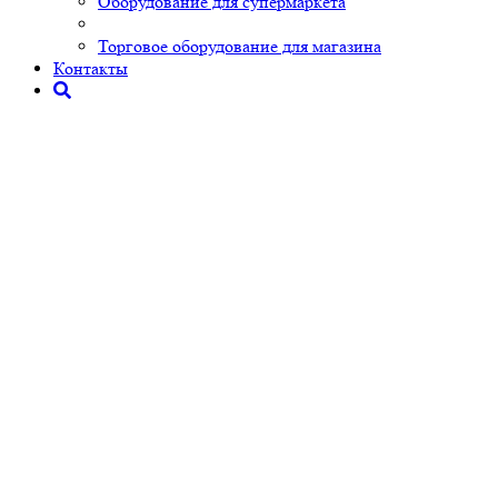
Оборудование для супермаркета
Торговое оборудование для магазина
Контакты
Поиск
Каталог MAGTO
Торговое оборудованиe
Торговые аксессуары
Плетеные корзины, короба
Плетеный короб для выкладки товаров
Плетеный короб для выкладки товаров
Код товара:
МТТ16231
Плетеные корзины используются в магазинах различного
формата для демонстрации овощей и фруктов, хлебобулочных
изделий и спиртных напитков. Они подчеркивают стиль и
дизайн Вашего магазина. Такие корзины легко разместить на
полках стеллажей, на витринах и другом торговом