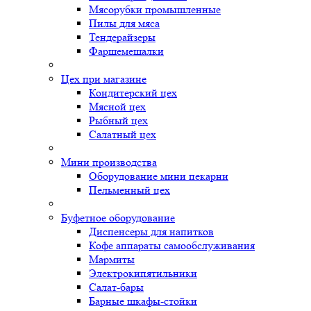
Мясорубки промышленные
Пилы для мяса
Тендерайзеры
Фаршемешалки
Цех при магазине
Кондитерский цех
Мясной цех
Рыбный цех
Салатный цех
Мини производства
Оборудование мини пекарни
Пельменный цех
Буфетное оборудование
Диспенсеры для напитков
Кофе аппараты самообслуживания
Мармиты
Электрокипятильники
Cалат-бары
Барные шкафы-стойки