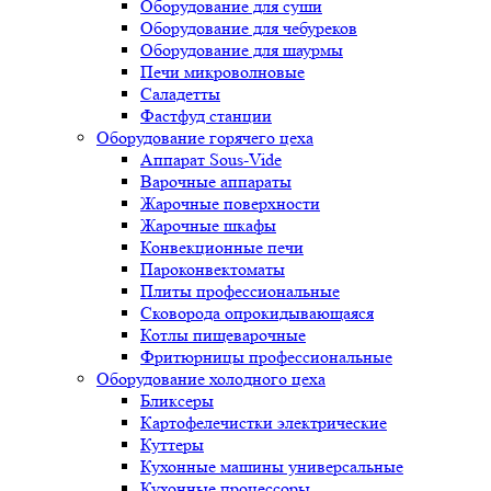
Оборудование для суши
Оборудование для чебуреков
Оборудование для шаурмы
Печи микроволновые
Саладетты
Фастфуд станции
Оборудование горячего цеха
Аппарат Sous-Vide
Варочные аппараты
Жарочные поверхности
Жарочные шкафы
Конвекционные печи
Пароконвектоматы
Плиты профессиональные
Сковорода опрокидывающаяся
Котлы пищеварочные
Фритюрницы профессиональные
Оборудование холодного цеха
Бликсеры
Картофелечистки электрические
Куттеры
Кухонные машины универсальные
Кухонные процессоры