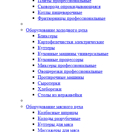
Плиты профессиональные
Сковорода опрокидывающаяся
Котлы пищеварочные
Фритюрницы профессиональные
Оборудование холодного цеха
Бликсеры
Картофелечистки электрические
Куттеры
Кухонные машины универсальные
Кухонные процессоры
Миксеры профессиональные
Овощерезки профессиональные
Протирочные машины
Сыротерки
Хлеборезки
Столы из нержавейки
Оборудование мясного цеха
Колбасные шприцы
Колоды разрубочные
Куттеры для мяса
Массажеры для мяса