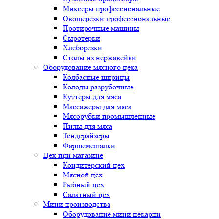
Миксеры профессиональные
Овощерезки профессиональные
Протирочные машины
Сыротерки
Хлеборезки
Столы из нержавейки
Оборудование мясного цеха
Колбасные шприцы
Колоды разрубочные
Куттеры для мяса
Массажеры для мяса
Мясорубки промышленные
Пилы для мяса
Тендерайзеры
Фаршемешалки
Цех при магазине
Кондитерский цех
Мясной цех
Рыбный цех
Салатный цех
Мини производства
Оборудование мини пекарни