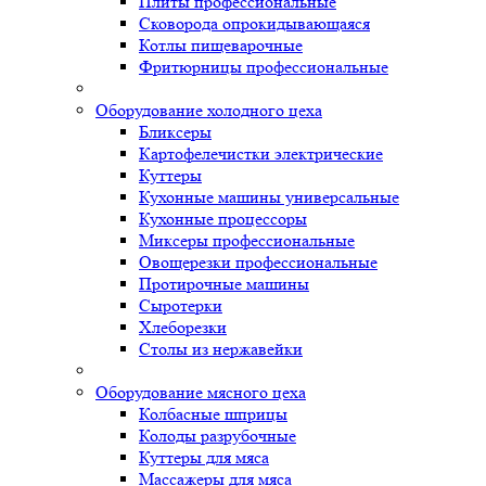
Плиты профессиональные
Сковорода опрокидывающаяся
Котлы пищеварочные
Фритюрницы профессиональные
Оборудование холодного цеха
Бликсеры
Картофелечистки электрические
Куттеры
Кухонные машины универсальные
Кухонные процессоры
Миксеры профессиональные
Овощерезки профессиональные
Протирочные машины
Сыротерки
Хлеборезки
Столы из нержавейки
Оборудование мясного цеха
Колбасные шприцы
Колоды разрубочные
Куттеры для мяса
Массажеры для мяса