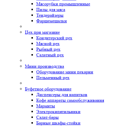
Мясорубки промышленные
Пилы для мяса
Тендерайзеры
Фаршемешалки
Цех при магазине
Кондитерский цех
Мясной цех
Рыбный цех
Салатный цех
Мини производства
Оборудование мини пекарни
Пельменный цех
Буфетное оборудование
Диспенсеры для напитков
Кофе аппараты самообслуживания
Мармиты
Электрокипятильники
Cалат-бары
Барные шкафы-стойки