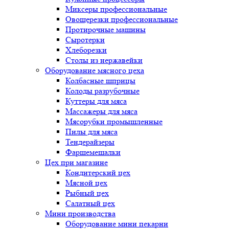
Миксеры профессиональные
Овощерезки профессиональные
Протирочные машины
Сыротерки
Хлеборезки
Столы из нержавейки
Оборудование мясного цеха
Колбасные шприцы
Колоды разрубочные
Куттеры для мяса
Массажеры для мяса
Мясорубки промышленные
Пилы для мяса
Тендерайзеры
Фаршемешалки
Цех при магазине
Кондитерский цех
Мясной цех
Рыбный цех
Салатный цех
Мини производства
Оборудование мини пекарни