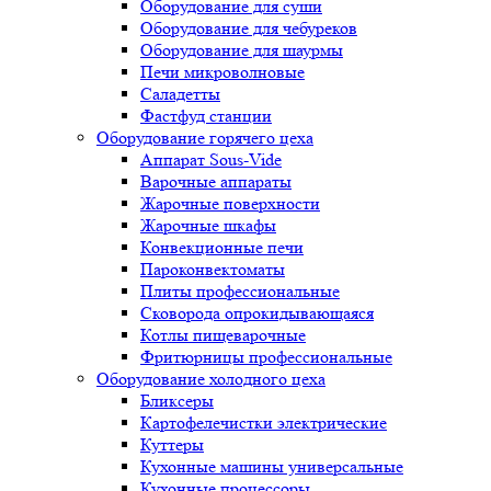
Оборудование для суши
Оборудование для чебуреков
Оборудование для шаурмы
Печи микроволновые
Саладетты
Фастфуд станции
Оборудование горячего цеха
Аппарат Sous-Vide
Варочные аппараты
Жарочные поверхности
Жарочные шкафы
Конвекционные печи
Пароконвектоматы
Плиты профессиональные
Сковорода опрокидывающаяся
Котлы пищеварочные
Фритюрницы профессиональные
Оборудование холодного цеха
Бликсеры
Картофелечистки электрические
Куттеры
Кухонные машины универсальные
Кухонные процессоры