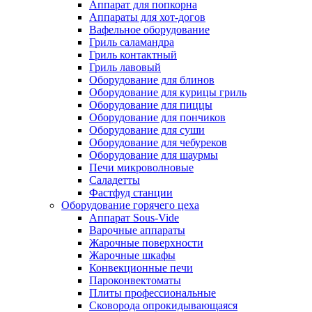
Аппарат для попкорна
Аппараты для хот-догов
Вафельное оборудование
Гриль саламандра
Гриль контактный
Гриль лавовый
Оборудование для блинов
Оборудование для курицы гриль
Оборудование для пиццы
Оборудование для пончиков
Оборудование для суши
Оборудование для чебуреков
Оборудование для шаурмы
Печи микроволновые
Саладетты
Фастфуд станции
Оборудование горячего цеха
Аппарат Sous-Vide
Варочные аппараты
Жарочные поверхности
Жарочные шкафы
Конвекционные печи
Пароконвектоматы
Плиты профессиональные
Сковорода опрокидывающаяся