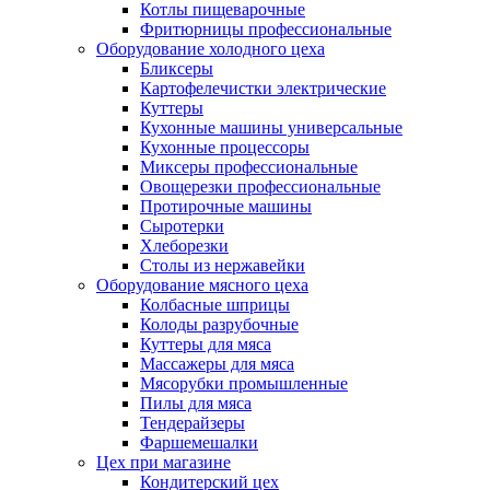
Котлы пищеварочные
Фритюрницы профессиональные
Оборудование холодного цеха
Бликсеры
Картофелечистки электрические
Куттеры
Кухонные машины универсальные
Кухонные процессоры
Миксеры профессиональные
Овощерезки профессиональные
Протирочные машины
Сыротерки
Хлеборезки
Столы из нержавейки
Оборудование мясного цеха
Колбасные шприцы
Колоды разрубочные
Куттеры для мяса
Массажеры для мяса
Мясорубки промышленные
Пилы для мяса
Тендерайзеры
Фаршемешалки
Цех при магазине
Кондитерский цех