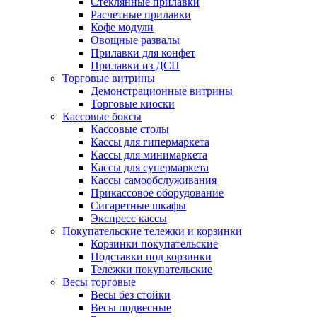
Стеклянные прилавки
Расчетные прилавки
Кофе модули
Овощные развалы
Прилавки для конфет
Прилавки из ДСП
Торговые витрины
Демонстрационные витрины
Торговые киоски
Кассовые боксы
Кассовые столы
Кассы для гипермаркета
Кассы для минимаркета
Кассы для супермаркета
Кассы самообслуживания
Прикассовое оборудование
Сигаретные шкафы
Экспресс кассы
Покупательские тележки и корзинки
Корзинки покупательские
Подставки под корзинки
Тележки покупательские
Весы торговые
Весы без стойки
Весы подвесные