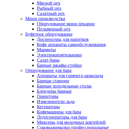
Мясной цех
Рыбный цех
Салатный цех
Мини производства
Оборудование мини пекарни
Пельменный цех
Буфетное оборудование
Диспенсеры для напитков
Кофе аппараты самообслуживания
Мармиты
Электрокипятильники
Cалат-бары
Барные шкафы-стойки
Оборудование для бара
Аппараты для горячего шоколада
Барные станции
Барные холодильные столы
Блендеры барные
Граниторы
Измельчители льда
Кегераторы
Кофемашины для бара
Ледогенераторы для бара
Миксеры для молочных коктейлей
Соковыжималки профессиональные