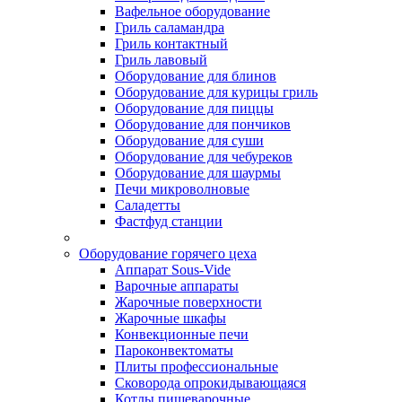
Вафельное оборудование
Гриль саламандра
Гриль контактный
Гриль лавовый
Оборудование для блинов
Оборудование для курицы гриль
Оборудование для пиццы
Оборудование для пончиков
Оборудование для суши
Оборудование для чебуреков
Оборудование для шаурмы
Печи микроволновые
Саладетты
Фастфуд станции
Оборудование горячего цеха
Аппарат Sous-Vide
Варочные аппараты
Жарочные поверхности
Жарочные шкафы
Конвекционные печи
Пароконвектоматы
Плиты профессиональные
Сковорода опрокидывающаяся
Котлы пищеварочные