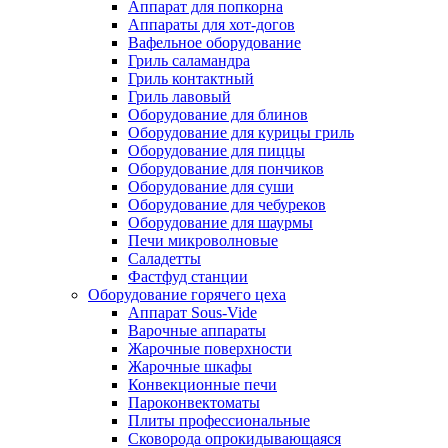
Аппарат для попкорна
Аппараты для хот-догов
Вафельное оборудование
Гриль саламандра
Гриль контактный
Гриль лавовый
Оборудование для блинов
Оборудование для курицы гриль
Оборудование для пиццы
Оборудование для пончиков
Оборудование для суши
Оборудование для чебуреков
Оборудование для шаурмы
Печи микроволновые
Саладетты
Фастфуд станции
Оборудование горячего цеха
Аппарат Sous-Vide
Варочные аппараты
Жарочные поверхности
Жарочные шкафы
Конвекционные печи
Пароконвектоматы
Плиты профессиональные
Сковорода опрокидывающаяся