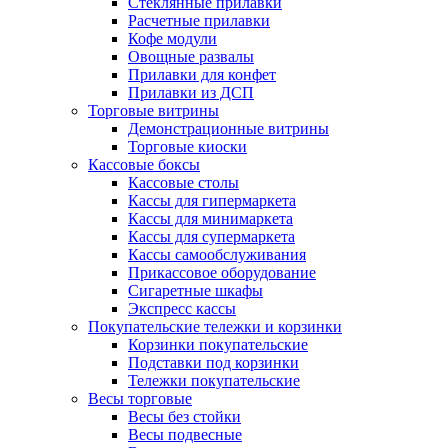
Стеклянные прилавки
Расчетные прилавки
Кофе модули
Овощные развалы
Прилавки для конфет
Прилавки из ДСП
Торговые витрины
Демонстрационные витрины
Торговые киоски
Кассовые боксы
Кассовые столы
Кассы для гипермаркета
Кассы для минимаркета
Кассы для супермаркета
Кассы самообслуживания
Прикассовое оборудование
Сигаретные шкафы
Экспресс кассы
Покупательские тележки и корзинки
Корзинки покупательские
Подставки под корзинки
Тележки покупательские
Весы торговые
Весы без стойки
Весы подвесные