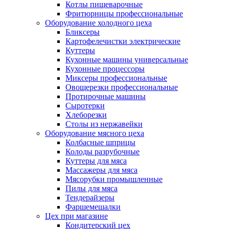
Котлы пищеварочные
Фритюрницы профессиональные
Оборудование холодного цеха
Бликсеры
Картофелечистки электрические
Куттеры
Кухонные машины универсальные
Кухонные процессоры
Миксеры профессиональные
Овощерезки профессиональные
Протирочные машины
Сыротерки
Хлеборезки
Столы из нержавейки
Оборудование мясного цеха
Колбасные шприцы
Колоды разрубочные
Куттеры для мяса
Массажеры для мяса
Мясорубки промышленные
Пилы для мяса
Тендерайзеры
Фаршемешалки
Цех при магазине
Кондитерский цех