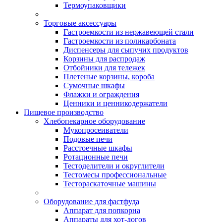
Термоупаковщики
Торговые аксессуары
Гастроемкости из нержавеющей стали
Гастроемкости из поликарбоната
Диспенсеры для сыпучих продуктов
Корзины для распродаж
Отбойники для тележек
Плетеные корзины, короба
Сумочные шкафы
Флажки и ограждения
Ценники и ценникодержатели
Пищевое производство
Хлебопекарное оборудование
Мукопросеиватели
Подовые печи
Расстоечные шкафы
Ротационные печи
Тестоделители и округлители
Тестомесы профессиональные
Тестораскаточные машины
Оборудование для фастфуда
Аппарат для попкорна
Аппараты для хот-догов