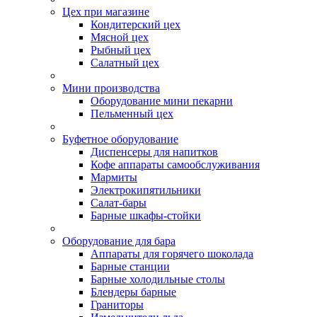
Цех при магазине
Кондитерский цех
Мясной цех
Рыбный цех
Салатный цех
Мини производства
Оборудование мини пекарни
Пельменный цех
Буфетное оборудование
Диспенсеры для напитков
Кофе аппараты самообслуживания
Мармиты
Электрокипятильники
Cалат-бары
Барные шкафы-стойки
Оборудование для бара
Аппараты для горячего шоколада
Барные станции
Барные холодильные столы
Блендеры барные
Граниторы