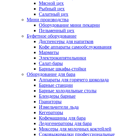
Мясной цех
Рыбный цех
Салатный цех
Мини производства
Оборудование мини пекарни
Пельменный цех
Буфетное оборудование
Диспенсеры для напитков
Кофе аппараты самообслуживания
Мармиты
Электрокипятильники
Cалат-бары
Барные шкафы-стойки
Оборудование для бара
Аппараты для горячего шоколада
Барные станции
Барные холодильные столы
Блендеры барные
Граниторы
Измельчители льда
Кегераторы
Кофемашины для бара
Ледогенераторы для бара
Миксеры для молочных коктейлей
Соковыжималки профессиональные