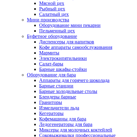
Мясной цех
Рыбный цех
Салатный цех
Мини производства
Оборудование мини пекарни
Пельменный цех
Буфетное оборудование
Диспенсеры для напитков
Кофе аппараты самообслуживания
Мармиты
Электрокипятильники
Cалат-бары
Барные шкафы-стойки
Оборудование для бара
Аппараты для горячего шоколада
Барные станции
Барные холодильные столы
Блендеры барные
Граниторы
Измельчители льда
Кегераторы
Кофемашины для бара
Ледогенераторы для бара
Миксеры для молочных коктейлей
Соковыжималки профессиональные