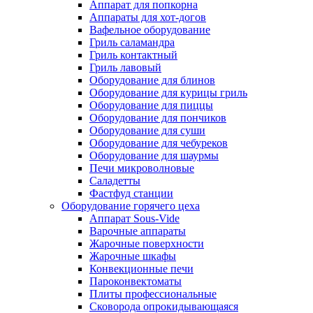
Аппарат для попкорна
Аппараты для хот-догов
Вафельное оборудование
Гриль саламандра
Гриль контактный
Гриль лавовый
Оборудование для блинов
Оборудование для курицы гриль
Оборудование для пиццы
Оборудование для пончиков
Оборудование для суши
Оборудование для чебуреков
Оборудование для шаурмы
Печи микроволновые
Саладетты
Фастфуд станции
Оборудование горячего цеха
Аппарат Sous-Vide
Варочные аппараты
Жарочные поверхности
Жарочные шкафы
Конвекционные печи
Пароконвектоматы
Плиты профессиональные
Сковорода опрокидывающаяся