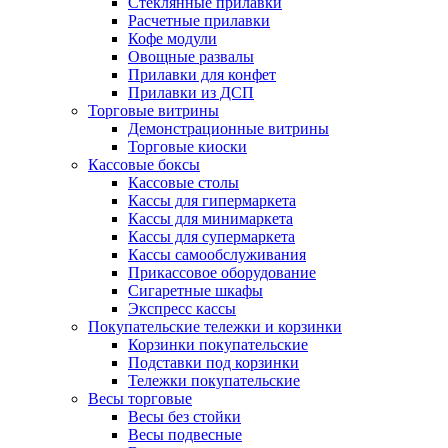
Стеклянные прилавки
Расчетные прилавки
Кофе модули
Овощные развалы
Прилавки для конфет
Прилавки из ДСП
Торговые витрины
Демонстрационные витрины
Торговые киоски
Кассовые боксы
Кассовые столы
Кассы для гипермаркета
Кассы для минимаркета
Кассы для супермаркета
Кассы самообслуживания
Прикассовое оборудование
Сигаретные шкафы
Экспресс кассы
Покупательские тележки и корзинки
Корзинки покупательские
Подставки под корзинки
Тележки покупательские
Весы торговые
Весы без стойки
Весы подвесные