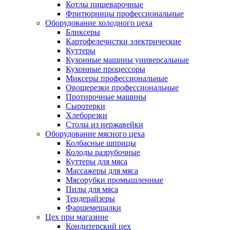
Котлы пищеварочные
Фритюрницы профессиональные
Оборудование холодного цеха
Бликсеры
Картофелечистки электрические
Куттеры
Кухонные машины универсальные
Кухонные процессоры
Миксеры профессиональные
Овощерезки профессиональные
Протирочные машины
Сыротерки
Хлеборезки
Столы из нержавейки
Оборудование мясного цеха
Колбасные шприцы
Колоды разрубочные
Куттеры для мяса
Массажеры для мяса
Мясорубки промышленные
Пилы для мяса
Тендерайзеры
Фаршемешалки
Цех при магазине
Кондитерский цех