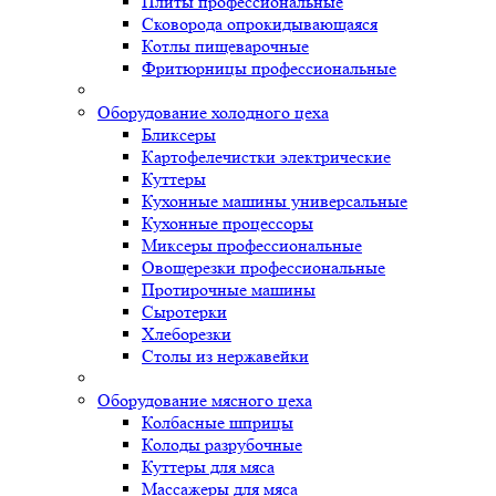
Плиты профессиональные
Сковорода опрокидывающаяся
Котлы пищеварочные
Фритюрницы профессиональные
Оборудование холодного цеха
Бликсеры
Картофелечистки электрические
Куттеры
Кухонные машины универсальные
Кухонные процессоры
Миксеры профессиональные
Овощерезки профессиональные
Протирочные машины
Сыротерки
Хлеборезки
Столы из нержавейки
Оборудование мясного цеха
Колбасные шприцы
Колоды разрубочные
Куттеры для мяса
Массажеры для мяса