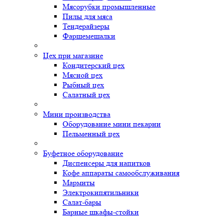
Мясорубки промышленные
Пилы для мяса
Тендерайзеры
Фаршемешалки
Цех при магазине
Кондитерский цех
Мясной цех
Рыбный цех
Салатный цех
Мини производства
Оборудование мини пекарни
Пельменный цех
Буфетное оборудование
Диспенсеры для напитков
Кофе аппараты самообслуживания
Мармиты
Электрокипятильники
Cалат-бары
Барные шкафы-стойки