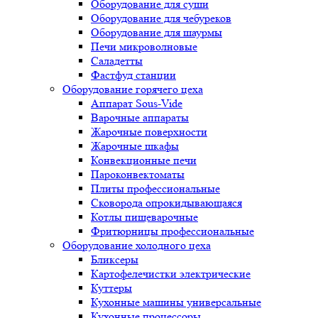
Оборудование для суши
Оборудование для чебуреков
Оборудование для шаурмы
Печи микроволновые
Саладетты
Фастфуд станции
Оборудование горячего цеха
Аппарат Sous-Vide
Варочные аппараты
Жарочные поверхности
Жарочные шкафы
Конвекционные печи
Пароконвектоматы
Плиты профессиональные
Сковорода опрокидывающаяся
Котлы пищеварочные
Фритюрницы профессиональные
Оборудование холодного цеха
Бликсеры
Картофелечистки электрические
Куттеры
Кухонные машины универсальные
Кухонные процессоры