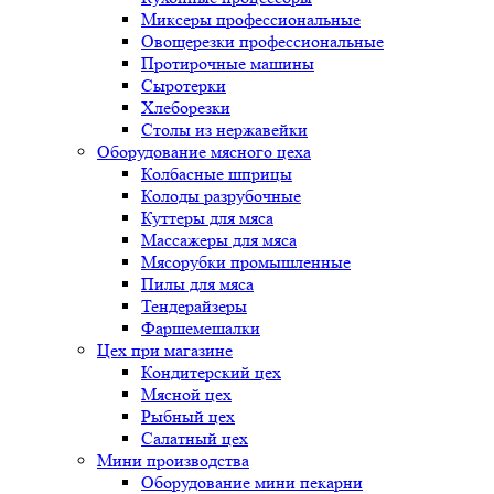
Миксеры профессиональные
Овощерезки профессиональные
Протирочные машины
Сыротерки
Хлеборезки
Столы из нержавейки
Оборудование мясного цеха
Колбасные шприцы
Колоды разрубочные
Куттеры для мяса
Массажеры для мяса
Мясорубки промышленные
Пилы для мяса
Тендерайзеры
Фаршемешалки
Цех при магазине
Кондитерский цех
Мясной цех
Рыбный цех
Салатный цех
Мини производства
Оборудование мини пекарни