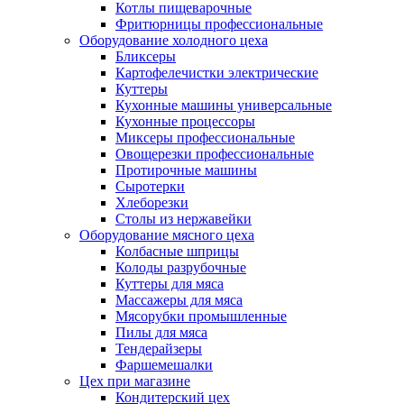
Котлы пищеварочные
Фритюрницы профессиональные
Оборудование холодного цеха
Бликсеры
Картофелечистки электрические
Куттеры
Кухонные машины универсальные
Кухонные процессоры
Миксеры профессиональные
Овощерезки профессиональные
Протирочные машины
Сыротерки
Хлеборезки
Столы из нержавейки
Оборудование мясного цеха
Колбасные шприцы
Колоды разрубочные
Куттеры для мяса
Массажеры для мяса
Мясорубки промышленные
Пилы для мяса
Тендерайзеры
Фаршемешалки
Цех при магазине
Кондитерский цех