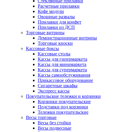
Стеклянные прилавки
Расчетные прилавки
Кофе модули
Овощные развалы
Прилавки для конфет
Прилавки из ДСП
Торговые витрины
Демонстрационные витрины
Торговые киоски
Кассовые боксы
Кассовые столы
Кассы для гипермаркета
Кассы для минимаркета
Кассы для супермаркета
Кассы самообслуживания
Прикассовое оборудование
Сигаретные шкафы
Экспресс кассы
Покупательские тележки и корзинки
Корзинки покупательские
Подставки под корзинки
Тележки покупательские
Весы торговые
Весы без стойки
Весы подвесные