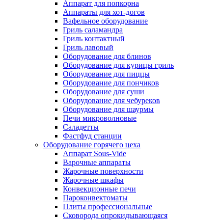
Аппарат для попкорна
Аппараты для хот-догов
Вафельное оборудование
Гриль саламандра
Гриль контактный
Гриль лавовый
Оборудование для блинов
Оборудование для курицы гриль
Оборудование для пиццы
Оборудование для пончиков
Оборудование для суши
Оборудование для чебуреков
Оборудование для шаурмы
Печи микроволновые
Саладетты
Фастфуд станции
Оборудование горячего цеха
Аппарат Sous-Vide
Варочные аппараты
Жарочные поверхности
Жарочные шкафы
Конвекционные печи
Пароконвектоматы
Плиты профессиональные
Сковорода опрокидывающаяся