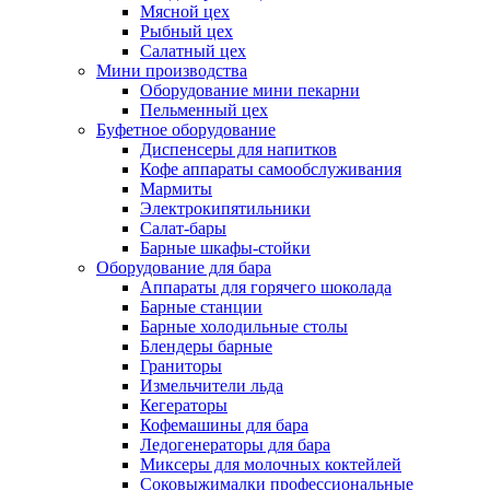
Мясной цех
Рыбный цех
Салатный цех
Мини производства
Оборудование мини пекарни
Пельменный цех
Буфетное оборудование
Диспенсеры для напитков
Кофе аппараты самообслуживания
Мармиты
Электрокипятильники
Cалат-бары
Барные шкафы-стойки
Оборудование для бара
Аппараты для горячего шоколада
Барные станции
Барные холодильные столы
Блендеры барные
Граниторы
Измельчители льда
Кегераторы
Кофемашины для бара
Ледогенераторы для бара
Миксеры для молочных коктейлей
Соковыжималки профессиональные