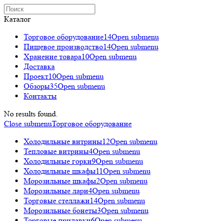
Каталог
Торговое оборудованиe
14
Open submenu
Пищевое производство
14
Open submenu
Хранение товара
10
Open submenu
Доставка
Проект
10
Open submenu
Обзоры
35
Open submenu
Контакты
No results found.
Close submenu
Торговое оборудованиe
Холодильные витрины
12
Open submenu
Тепловые витрины
4
Open submenu
Холодильные горки
9
Open submenu
Холодильные шкафы
11
Open submenu
Морозильные шкафы
2
Open submenu
Морозильные лари
4
Open submenu
Торговые стеллажи
14
Open submenu
Морозильные бонеты
3
Open submenu
Торговые прилавки
6
Open submenu