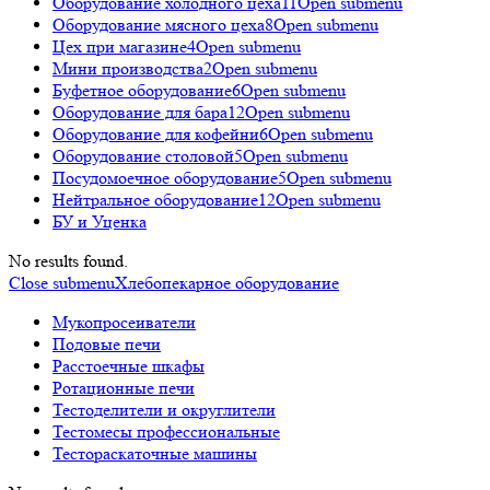
Оборудование холодного цеха
11
Open submenu
Оборудование мясного цеха
8
Open submenu
Цех при магазине
4
Open submenu
Мини производства
2
Open submenu
Буфетное оборудование
6
Open submenu
Оборудование для бара
12
Open submenu
Оборудование для кофейни
6
Open submenu
Оборудование столовой
5
Open submenu
Посудомоечное оборудование
5
Open submenu
Нейтральное оборудование
12
Open submenu
БУ и Уценка
No results found.
Close submenu
Хлебопекарное оборудование
Мукопросеиватели
Подовые печи
Расстоечные шкафы
Ротационные печи
Тестоделители и округлители
Тестомесы профессиональные
Тестораскаточные машины