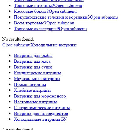
Торговые витрины
2
Open submenu
Кассовые боксы
8
Open submenu
Покупательские тележки и корзинки
3
Open submenu
Весы торговые
7
Open submenu
Торговые аксессуары
9
Open submenu
No results found.
Close submenu
Холодильные витрины
Витрины для рыбы
Витрины для мяса
Витрины для суши
Кондитерские витрины
Морозильные витрины
Промо витрины
Хлебные витрины
Витрины для мороженого
Настольные витрины
Гастрономические витрины
Витрина для ингредиентов
Холодильные витрины БУ
No results found.