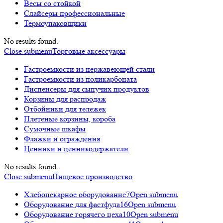
Весы со стойкой
Слайсеры профессиональные
Термоупаковщики
No results found.
Close submenu
Торговые аксессуары
Гастроемкости из нержавеющей стали
Гастроемкости из поликарбоната
Диспенсеры для сыпучих продуктов
Корзины для распродаж
Отбойники для тележек
Плетеные корзины, короба
Сумочные шкафы
Флажки и ограждения
Ценники и ценникодержатели
No results found.
Close submenu
Пищевое производство
Хлебопекарное оборудование
7
Open submenu
Оборудование для фастфуда
16
Open submenu
Оборудование горячего цеха
10
Open submenu