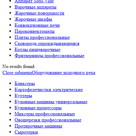
Аппарат Sous-Vide
Варочные аппараты
Жарочные поверхности
Жарочные шкафы
Конвекционные печи
Пароконвектоматы
Плиты профессиональные
Сковорода опрокидывающаяся
Котлы пищеварочные
Фритюрницы профессиональные
No results found.
Close submenu
Оборудование холодного цеха
Бликсеры
Картофелечистки электрические
Куттеры
Кухонные машины универсальные
Кухонные процессоры
Миксеры профессиональные
Овощерезки профессиональные
Протирочные машины
Сыротерки