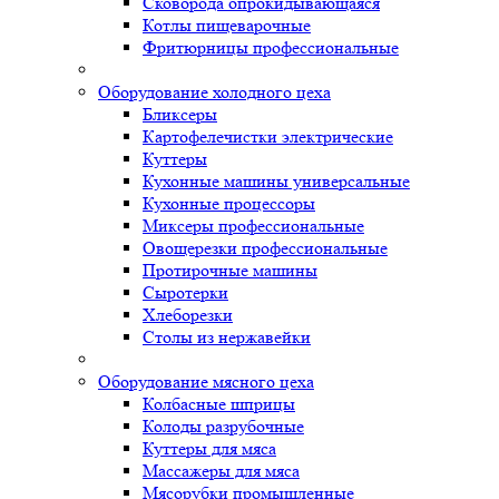
Сковорода опрокидывающаяся
Котлы пищеварочные
Фритюрницы профессиональные
Оборудование холодного цеха
Бликсеры
Картофелечистки электрические
Куттеры
Кухонные машины универсальные
Кухонные процессоры
Миксеры профессиональные
Овощерезки профессиональные
Протирочные машины
Сыротерки
Хлеборезки
Столы из нержавейки
Оборудование мясного цеха
Колбасные шприцы
Колоды разрубочные
Куттеры для мяса
Массажеры для мяса
Мясорубки промышленные