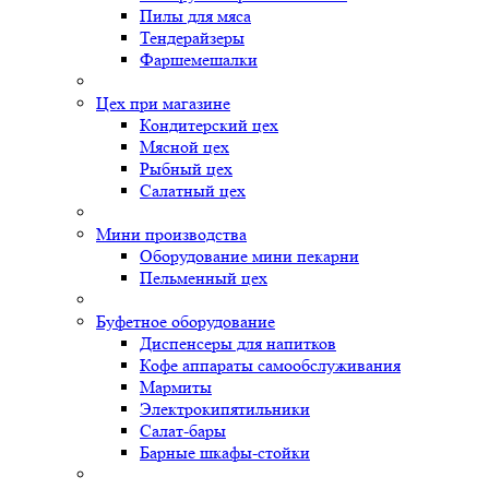
Пилы для мяса
Тендерайзеры
Фаршемешалки
Цех при магазине
Кондитерский цех
Мясной цех
Рыбный цех
Салатный цех
Мини производства
Оборудование мини пекарни
Пельменный цех
Буфетное оборудование
Диспенсеры для напитков
Кофе аппараты самообслуживания
Мармиты
Электрокипятильники
Cалат-бары
Барные шкафы-стойки