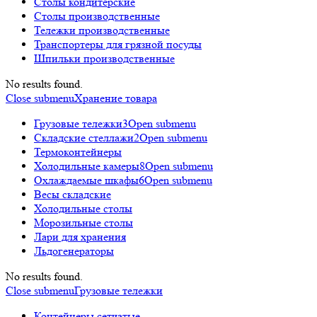
Столы кондитерские
Столы производственные
Тележки производственные
Транспортеры для грязной посуды
Шпильки производственные
No results found.
Close submenu
Хранение товара
Грузовые тележки
3
Open submenu
Складские стеллажи
2
Open submenu
Термоконтейнеры
Холодильные камеры
8
Open submenu
Охлаждаемые шкафы
6
Open submenu
Весы складские
Холодильные столы
Морозильные столы
Лари для хранения
Льдогенераторы
No results found.
Close submenu
Грузовые тележки
Контейнеры сетчатые