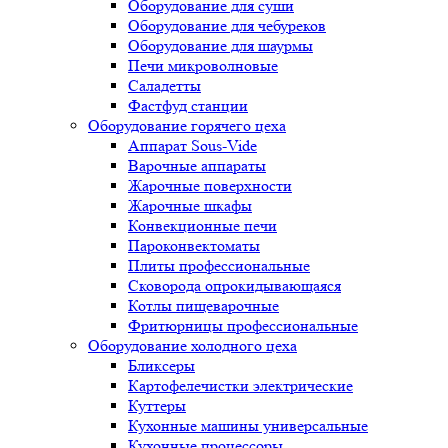
Оборудование для суши
Оборудование для чебуреков
Оборудование для шаурмы
Печи микроволновые
Саладетты
Фастфуд станции
Оборудование горячего цеха
Аппарат Sous-Vide
Варочные аппараты
Жарочные поверхности
Жарочные шкафы
Конвекционные печи
Пароконвектоматы
Плиты профессиональные
Сковорода опрокидывающаяся
Котлы пищеварочные
Фритюрницы профессиональные
Оборудование холодного цеха
Бликсеры
Картофелечистки электрические
Куттеры
Кухонные машины универсальные
Кухонные процессоры