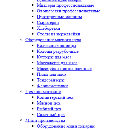
Миксеры профессиональные
Овощерезки профессиональные
Протирочные машины
Сыротерки
Хлеборезки
Столы из нержавейки
Оборудование мясного цеха
Колбасные шприцы
Колоды разрубочные
Куттеры для мяса
Массажеры для мяса
Мясорубки промышленные
Пилы для мяса
Тендерайзеры
Фаршемешалки
Цех при магазине
Кондитерский цех
Мясной цех
Рыбный цех
Салатный цех
Мини производства
Оборудование мини пекарни