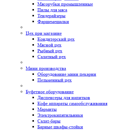
Мясорубки промышленные
Пилы для мяса
Тендерайзеры
Фаршемешалки
Цех при магазине
Кондитерский цех
Мясной цех
Рыбный цех
Салатный цех
Мини производства
Оборудование мини пекарни
Пельменный цех
Буфетное оборудование
Диспенсеры для напитков
Кофе аппараты самообслуживания
Мармиты
Электрокипятильники
Cалат-бары
Барные шкафы-стойки