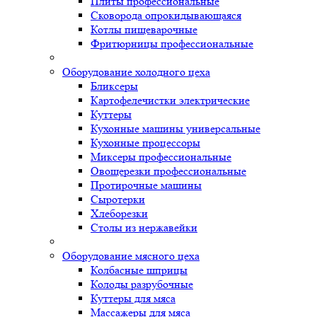
Плиты профессиональные
Сковорода опрокидывающаяся
Котлы пищеварочные
Фритюрницы профессиональные
Оборудование холодного цеха
Бликсеры
Картофелечистки электрические
Куттеры
Кухонные машины универсальные
Кухонные процессоры
Миксеры профессиональные
Овощерезки профессиональные
Протирочные машины
Сыротерки
Хлеборезки
Столы из нержавейки
Оборудование мясного цеха
Колбасные шприцы
Колоды разрубочные
Куттеры для мяса
Массажеры для мяса