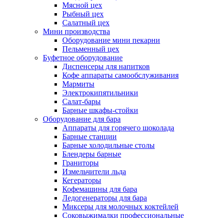
Мясной цех
Рыбный цех
Салатный цех
Мини производства
Оборудование мини пекарни
Пельменный цех
Буфетное оборудование
Диспенсеры для напитков
Кофе аппараты самообслуживания
Мармиты
Электрокипятильники
Cалат-бары
Барные шкафы-стойки
Оборудование для бара
Аппараты для горячего шоколада
Барные станции
Барные холодильные столы
Блендеры барные
Граниторы
Измельчители льда
Кегераторы
Кофемашины для бара
Ледогенераторы для бара
Миксеры для молочных коктейлей
Соковыжималки профессиональные