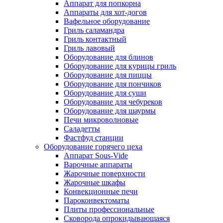
Аппарат для попкорна
Аппараты для хот-догов
Вафельное оборудование
Гриль саламандра
Гриль контактный
Гриль лавовый
Оборудование для блинов
Оборудование для курицы гриль
Оборудование для пиццы
Оборудование для пончиков
Оборудование для суши
Оборудование для чебуреков
Оборудование для шаурмы
Печи микроволновые
Саладетты
Фастфуд станции
Оборудование горячего цеха
Аппарат Sous-Vide
Варочные аппараты
Жарочные поверхности
Жарочные шкафы
Конвекционные печи
Пароконвектоматы
Плиты профессиональные
Сковорода опрокидывающаяся