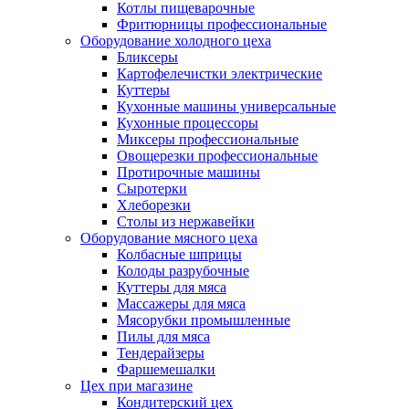
Котлы пищеварочные
Фритюрницы профессиональные
Оборудование холодного цеха
Бликсеры
Картофелечистки электрические
Куттеры
Кухонные машины универсальные
Кухонные процессоры
Миксеры профессиональные
Овощерезки профессиональные
Протирочные машины
Сыротерки
Хлеборезки
Столы из нержавейки
Оборудование мясного цеха
Колбасные шприцы
Колоды разрубочные
Куттеры для мяса
Массажеры для мяса
Мясорубки промышленные
Пилы для мяса
Тендерайзеры
Фаршемешалки
Цех при магазине
Кондитерский цех