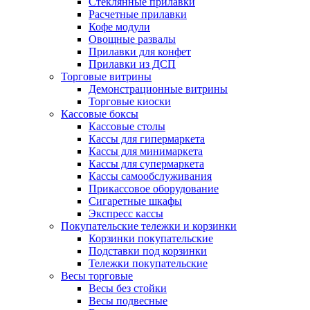
Стеклянные прилавки
Расчетные прилавки
Кофе модули
Овощные развалы
Прилавки для конфет
Прилавки из ДСП
Торговые витрины
Демонстрационные витрины
Торговые киоски
Кассовые боксы
Кассовые столы
Кассы для гипермаркета
Кассы для минимаркета
Кассы для супермаркета
Кассы самообслуживания
Прикассовое оборудование
Сигаретные шкафы
Экспресс кассы
Покупательские тележки и корзинки
Корзинки покупательские
Подставки под корзинки
Тележки покупательские
Весы торговые
Весы без стойки
Весы подвесные