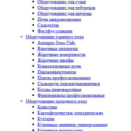
Оборудование для суши
Оборудование для чебуреков
Оборудование для шаурмы
Печи микроволновые
Саладетты
Фастфуд станции
Оборудование горячего цеха
Аппарат Sous-Vide
Варочные аппараты
Жарочные поверхности
Жарочные шкафы
Конвекционные печи
Пароконвектоматы
Плиты профессиональные
Сковорода опрокидывающаяся
Котлы пищеварочные
Фритюрницы профессиональные
Оборудование холодного цеха
Бликсеры
Картофелечистки электрические
Куттеры
Кухонные машины универсальные
Кухонные процессоры