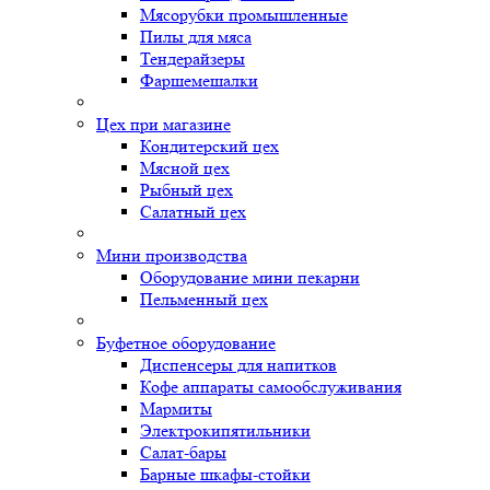
Мясорубки промышленные
Пилы для мяса
Тендерайзеры
Фаршемешалки
Цех при магазине
Кондитерский цех
Мясной цех
Рыбный цех
Салатный цех
Мини производства
Оборудование мини пекарни
Пельменный цех
Буфетное оборудование
Диспенсеры для напитков
Кофе аппараты самообслуживания
Мармиты
Электрокипятильники
Cалат-бары
Барные шкафы-стойки