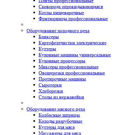
Плиты профессиональные
Сковорода опрокидывающаяся
Котлы пищеварочные
Фритюрницы профессиональные
Оборудование холодного цеха
Бликсеры
Картофелечистки электрические
Куттеры
Кухонные машины универсальные
Кухонные процессоры
Миксеры профессиональные
Овощерезки профессиональные
Протирочные машины
Сыротерки
Хлеборезки
Столы из нержавейки
Оборудование мясного цеха
Колбасные шприцы
Колоды разрубочные
Куттеры для мяса
Массажеры для мяса