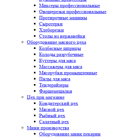
Миксеры профессиональные
Овощерезки профессиональные
Протирочные машины
Сыротерки
Хлеборезки
Столы из нержавейки
Оборудование мясного цеха
Колбасные шприцы
Колоды разрубочные
Куттеры для мяса
Массажеры для мяса
Мясорубки промышленные
Пилы для мяса
Тендерайзеры
Фаршемешалки
Цех при магазине
Кондитерский цех
Мясной цех
Рыбный цех
Салатный цех
Мини производства
Оборудование мини пекарни