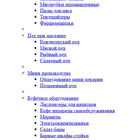
Мясорубки промышленные
Пилы для мяса
Тендерайзеры
Фаршемешалки
Цех при магазине
Кондитерский цех
Мясной цех
Рыбный цех
Салатный цех
Мини производства
Оборудование мини пекарни
Пельменный цех
Буфетное оборудование
Диспенсеры для напитков
Кофе аппараты самообслуживания
Мармиты
Электрокипятильники
Cалат-бары
Барные шкафы-стойки