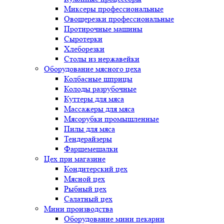
Миксеры профессиональные
Овощерезки профессиональные
Протирочные машины
Сыротерки
Хлеборезки
Столы из нержавейки
Оборудование мясного цеха
Колбасные шприцы
Колоды разрубочные
Куттеры для мяса
Массажеры для мяса
Мясорубки промышленные
Пилы для мяса
Тендерайзеры
Фаршемешалки
Цех при магазине
Кондитерский цех
Мясной цех
Рыбный цех
Салатный цех
Мини производства
Оборудование мини пекарни