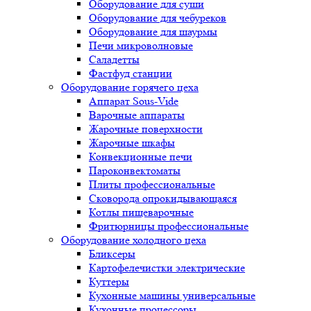
Оборудование для суши
Оборудование для чебуреков
Оборудование для шаурмы
Печи микроволновые
Саладетты
Фастфуд станции
Оборудование горячего цеха
Аппарат Sous-Vide
Варочные аппараты
Жарочные поверхности
Жарочные шкафы
Конвекционные печи
Пароконвектоматы
Плиты профессиональные
Сковорода опрокидывающаяся
Котлы пищеварочные
Фритюрницы профессиональные
Оборудование холодного цеха
Бликсеры
Картофелечистки электрические
Куттеры
Кухонные машины универсальные
Кухонные процессоры