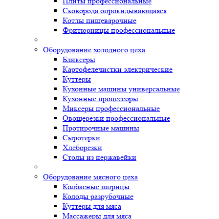
Плиты профессиональные
Сковорода опрокидывающаяся
Котлы пищеварочные
Фритюрницы профессиональные
Оборудование холодного цеха
Бликсеры
Картофелечистки электрические
Куттеры
Кухонные машины универсальные
Кухонные процессоры
Миксеры профессиональные
Овощерезки профессиональные
Протирочные машины
Сыротерки
Хлеборезки
Столы из нержавейки
Оборудование мясного цеха
Колбасные шприцы
Колоды разрубочные
Куттеры для мяса
Массажеры для мяса