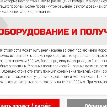
т некоторые неудобства в месте размещения камеры. Моноблок со
ольших проблем. Более продвинутое решение, с использованием сп
камерах не всегда однозначна.
ОБОРУДОВАНИЕ И ПОЛУ
ция стоимости может быть реализована за счет подключения моро
 можно использовать общие перегородки, что существенно отраж
етовым проемом 800 мм, более продвинутые версии для больших к
йных распашных. У разных производителей - разные возможности,
у. Отдельно стоит отметить принцип соединения панелей. Различа
оляет многократно осуществлять демонтаж и монтаж камер. Шип-
има следует использовать толщину панели от 100 мм. При меньше
зать проект / расчёт
Обратны