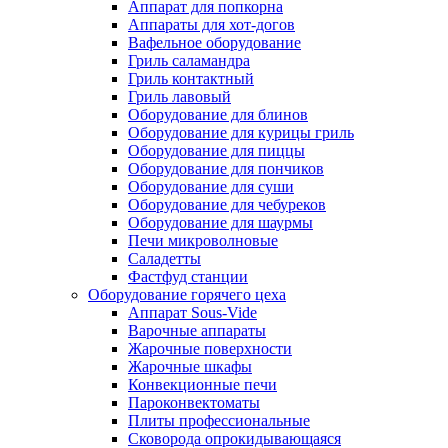
Аппарат для попкорна
Аппараты для хот-догов
Вафельное оборудование
Гриль саламандра
Гриль контактный
Гриль лавовый
Оборудование для блинов
Оборудование для курицы гриль
Оборудование для пиццы
Оборудование для пончиков
Оборудование для суши
Оборудование для чебуреков
Оборудование для шаурмы
Печи микроволновые
Саладетты
Фастфуд станции
Оборудование горячего цеха
Аппарат Sous-Vide
Варочные аппараты
Жарочные поверхности
Жарочные шкафы
Конвекционные печи
Пароконвектоматы
Плиты профессиональные
Сковорода опрокидывающаяся