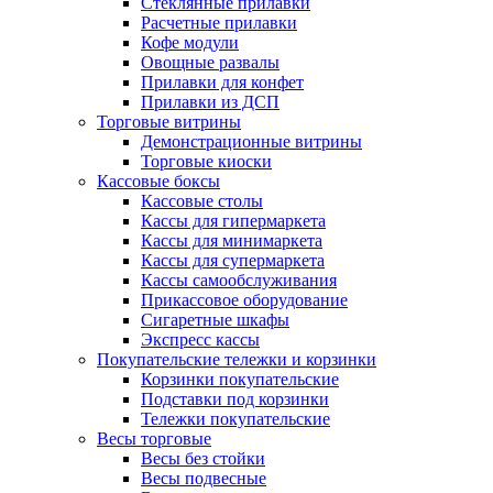
Стеклянные прилавки
Расчетные прилавки
Кофе модули
Овощные развалы
Прилавки для конфет
Прилавки из ДСП
Торговые витрины
Демонстрационные витрины
Торговые киоски
Кассовые боксы
Кассовые столы
Кассы для гипермаркета
Кассы для минимаркета
Кассы для супермаркета
Кассы самообслуживания
Прикассовое оборудование
Сигаретные шкафы
Экспресс кассы
Покупательские тележки и корзинки
Корзинки покупательские
Подставки под корзинки
Тележки покупательские
Весы торговые
Весы без стойки
Весы подвесные