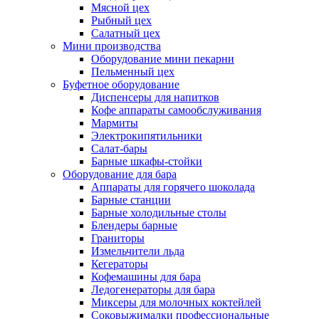
Мясной цех
Рыбный цех
Салатный цех
Мини производства
Оборудование мини пекарни
Пельменный цех
Буфетное оборудование
Диспенсеры для напитков
Кофе аппараты самообслуживания
Мармиты
Электрокипятильники
Cалат-бары
Барные шкафы-стойки
Оборудование для бара
Аппараты для горячего шоколада
Барные станции
Барные холодильные столы
Блендеры барные
Граниторы
Измельчители льда
Кегераторы
Кофемашины для бара
Ледогенераторы для бара
Миксеры для молочных коктейлей
Соковыжималки профессиональные