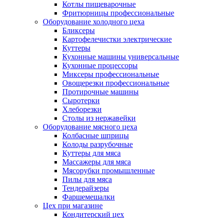
Котлы пищеварочные
Фритюрницы профессиональные
Оборудование холодного цеха
Бликсеры
Картофелечистки электрические
Куттеры
Кухонные машины универсальные
Кухонные процессоры
Миксеры профессиональные
Овощерезки профессиональные
Протирочные машины
Сыротерки
Хлеборезки
Столы из нержавейки
Оборудование мясного цеха
Колбасные шприцы
Колоды разрубочные
Куттеры для мяса
Массажеры для мяса
Мясорубки промышленные
Пилы для мяса
Тендерайзеры
Фаршемешалки
Цех при магазине
Кондитерский цех