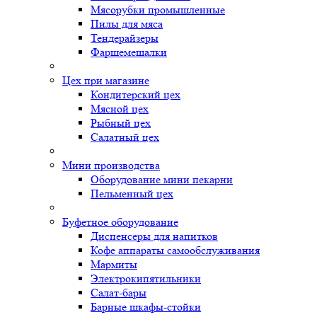
Мясорубки промышленные
Пилы для мяса
Тендерайзеры
Фаршемешалки
Цех при магазине
Кондитерский цех
Мясной цех
Рыбный цех
Салатный цех
Мини производства
Оборудование мини пекарни
Пельменный цех
Буфетное оборудование
Диспенсеры для напитков
Кофе аппараты самообслуживания
Мармиты
Электрокипятильники
Cалат-бары
Барные шкафы-стойки