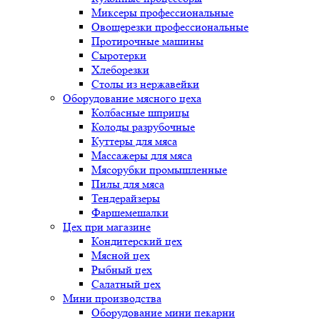
Миксеры профессиональные
Овощерезки профессиональные
Протирочные машины
Сыротерки
Хлеборезки
Столы из нержавейки
Оборудование мясного цеха
Колбасные шприцы
Колоды разрубочные
Куттеры для мяса
Массажеры для мяса
Мясорубки промышленные
Пилы для мяса
Тендерайзеры
Фаршемешалки
Цех при магазине
Кондитерский цех
Мясной цех
Рыбный цех
Салатный цех
Мини производства
Оборудование мини пекарни