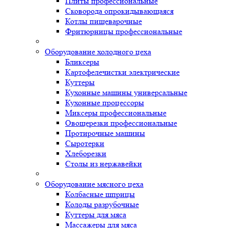
Плиты профессиональные
Сковорода опрокидывающаяся
Котлы пищеварочные
Фритюрницы профессиональные
Оборудование холодного цеха
Бликсеры
Картофелечистки электрические
Куттеры
Кухонные машины универсальные
Кухонные процессоры
Миксеры профессиональные
Овощерезки профессиональные
Протирочные машины
Сыротерки
Хлеборезки
Столы из нержавейки
Оборудование мясного цеха
Колбасные шприцы
Колоды разрубочные
Куттеры для мяса
Массажеры для мяса