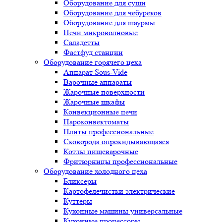
Оборудование для суши
Оборудование для чебуреков
Оборудование для шаурмы
Печи микроволновые
Саладетты
Фастфуд станции
Оборудование горячего цеха
Аппарат Sous-Vide
Варочные аппараты
Жарочные поверхности
Жарочные шкафы
Конвекционные печи
Пароконвектоматы
Плиты профессиональные
Сковорода опрокидывающаяся
Котлы пищеварочные
Фритюрницы профессиональные
Оборудование холодного цеха
Бликсеры
Картофелечистки электрические
Куттеры
Кухонные машины универсальные
Кухонные процессоры