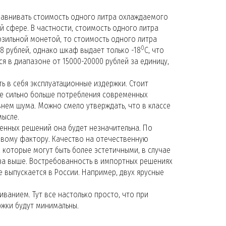
равнивать стоимость одного литра охлаждаемого
й сфере. В частности, стоимость одного литра
розильной монетой, то стоимость одного литра
0
98 рублей, однако шкаф выдает только -18
С, что
я в диапазоне от 15000-20000 рублей за единицу,
ь в себя эксплуатационные издержки. Стоит
 не сильно больше потребления современных
нем шума. Можно смело утверждать, что в классе
мысле.
венных решений она будет незначительна. По
овому фактору. Качество на отечественную
которые могут быть более эстетичными, в случае
раза выше. Востребованность в импортных решениях
 выпускается в России. Например, двух ярусные
иванием. Тут все настолько просто, что при
ржки будут минимальны.