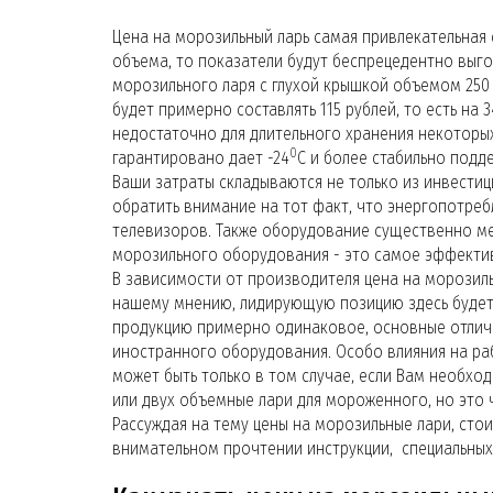
Цена на морозильный ларь самая привлекательная
объема, то показатели будут беспрецедентно выго
морозильного ларя с глухой крышкой объемом 250 
будет примерно составлять 115 рублей, то есть на
недостаточно для длительного хранения некоторых
0
гарантировано дает -24
С и более стабильно подд
Ваши затраты складываются не только из инвестиц
обратить внимание на тот факт, что энергопотреб
телевизоров. Также оборудование существенно ме
морозильного оборудования - это самое эффектив
В зависимости от производителя цена на морозиль
нашему мнению, лидирующую позицию здесь будет 
продукцию примерно одинаковое, основные отличи
иностранного оборудования. Особо влияния на раб
может быть только в том случае, если Вам необхо
или двух объемные лари для мороженного, но это
Рассуждая на тему цены на морозильные лари, стои
внимательном прочтении инструкции, специальных