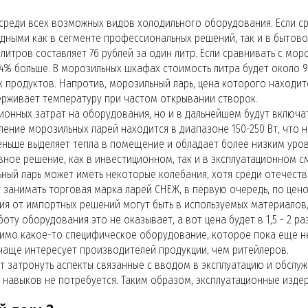
 среди всех возможных видов холодильного оборудования. Если с
дными как в сегменте профессиональных решений, так и в бытово
литров составляет 76 рублей за один литр. Если сравнивать с мо
 34% больше. В морозильных шкафах стоимость литра будет около 
 продуктов. Напротив, морозильный ларь, цена которого находитс
ерживает температуру при частом открывании створок.
ионных затрат на оборудования, но и в дальнейшем будут включат
ление морозильных ларей находится в диапазоне 150-250 Вт, что
ньше выделяет тепла в помещение и обладает более низким уров
ное решение, как в инвестиционном, так и в эксплуатационном с
ный ларь может иметь некоторые колебания, хотя среди отечест
занимать торговая марка ларей СНЕЖ, в первую очередь, по цен
я от импортных решений могут быть в используемых материалов, 
оту оборудования это не оказывает, а вот цена будет в 1,5 - 2 
димо какое-то специфическое оборудование, которое пока еще не
 чаще интересует производителей продукции, чем ритейлеров.
т затронуть аспекты связанные с вводом в эксплуатацию и обслуж
 навыков не потребуется. Таким образом, эксплуатационные изде