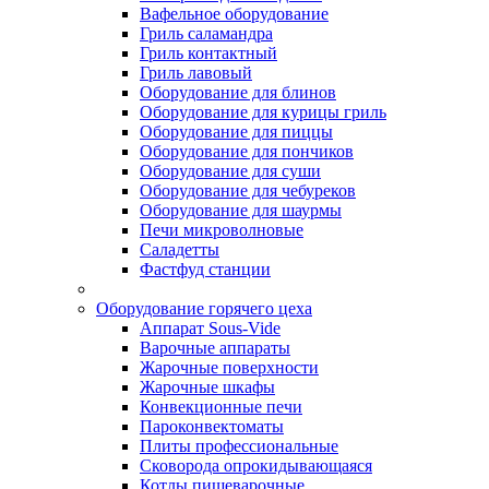
Вафельное оборудование
Гриль саламандра
Гриль контактный
Гриль лавовый
Оборудование для блинов
Оборудование для курицы гриль
Оборудование для пиццы
Оборудование для пончиков
Оборудование для суши
Оборудование для чебуреков
Оборудование для шаурмы
Печи микроволновые
Саладетты
Фастфуд станции
Оборудование горячего цеха
Аппарат Sous-Vide
Варочные аппараты
Жарочные поверхности
Жарочные шкафы
Конвекционные печи
Пароконвектоматы
Плиты профессиональные
Сковорода опрокидывающаяся
Котлы пищеварочные