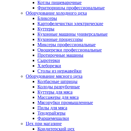
Котлы пищеварочные
Фритюрницы профессиональные
Оборудование холодного цеха
Бликсеры
Картофелечистки электрические
Куттеры
Кухонные машины универсальные
Кухонные процессоры
Миксеры профессиональные
Овощерезки профессиональные
Протирочные машины
Сыротерки
Хлеборезки
Столы из нержавейки
Оборудование мясного цеха
Колбасные шприцы
Колоды разрубочные
Куттеры для мяса
Массажеры для мяса
Мясорубки промышленные
Пилы для мяса
Тендерайзеры
Фаршемешалки
Цех при магазине
Кондитерский цех