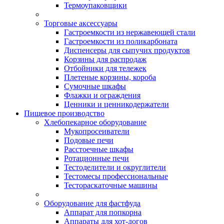
Термоупаковщики
Торговые аксессуары
Гастроемкости из нержавеющей стали
Гастроемкости из поликарбоната
Диспенсеры для сыпучих продуктов
Корзины для распродаж
Отбойники для тележек
Плетеные корзины, короба
Сумочные шкафы
Флажки и ограждения
Ценники и ценникодержатели
Пищевое производство
Хлебопекарное оборудование
Мукопросеиватели
Подовые печи
Расстоечные шкафы
Ротационные печи
Тестоделители и округлители
Тестомесы профессиональные
Тестораскаточные машины
Оборудование для фастфуда
Аппарат для попкорна
Аппараты для хот-догов