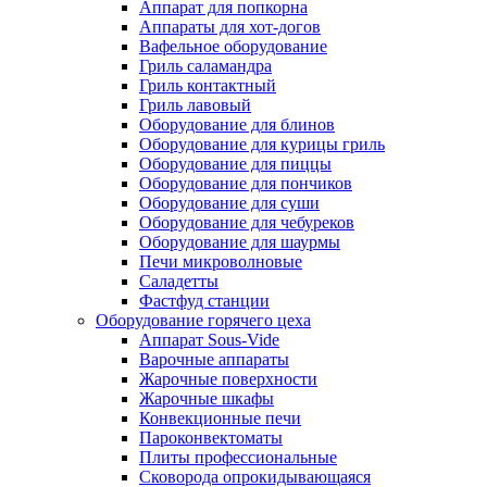
Аппарат для попкорна
Аппараты для хот-догов
Вафельное оборудование
Гриль саламандра
Гриль контактный
Гриль лавовый
Оборудование для блинов
Оборудование для курицы гриль
Оборудование для пиццы
Оборудование для пончиков
Оборудование для суши
Оборудование для чебуреков
Оборудование для шаурмы
Печи микроволновые
Саладетты
Фастфуд станции
Оборудование горячего цеха
Аппарат Sous-Vide
Варочные аппараты
Жарочные поверхности
Жарочные шкафы
Конвекционные печи
Пароконвектоматы
Плиты профессиональные
Сковорода опрокидывающаяся