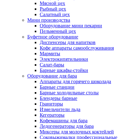
Мясной цех
Рыбный цех
Салатный цех
Мини производства
Оборудование мини пекарни
Пельменный цех
Буфетное оборудование
Диспенсеры для напитков
Кофе аппараты самообслуживания
Мармиты
Электрокипятильники
Cалат-бары
Барные шкафы-стойки
Оборудование для бара
Аппараты для горячего шоколада
Барные станции
Барные холодильные столы
Блендеры барные
Граниторы
Измельчители льда
Кегераторы
Кофемашины для бара
Ледогенераторы для бара
Миксеры для молочных коктейлей
Соковыжималки профессиональные