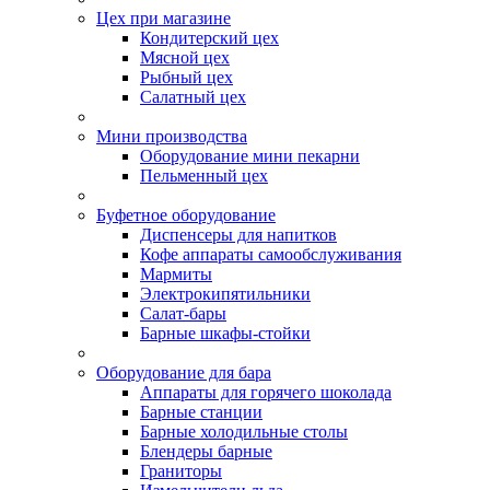
Цех при магазине
Кондитерский цех
Мясной цех
Рыбный цех
Салатный цех
Мини производства
Оборудование мини пекарни
Пельменный цех
Буфетное оборудование
Диспенсеры для напитков
Кофе аппараты самообслуживания
Мармиты
Электрокипятильники
Cалат-бары
Барные шкафы-стойки
Оборудование для бара
Аппараты для горячего шоколада
Барные станции
Барные холодильные столы
Блендеры барные
Граниторы