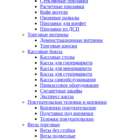
Стеклянные прилавки
Расчетные прилавки
Кофе модули
Овощные развалы
Прилавки для конфет
Прилавки из ДСП
Торговые витрины
Демонстрационные витрины
Торговые киоски
Кассовые боксы
Кассовые столы
Кассы для гипермаркета
Кассы для минимаркета
Кассы для супермаркета
Кассы самообслуживания
Прикассовое оборудование
Сигаретные шкафы
Экспресс кассы
Покупательские тележки и корзинки
Корзинки покупательские
Подставки под корзинки
Тележки покупательские
Весы торговые
Весы без стойки
Весы подвесные