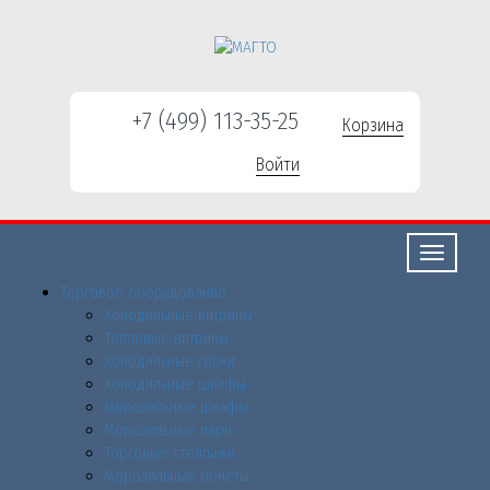
+7 (499) 113-35-25
Корзина
Войти
Свернуть/
развернут
Торговое оборудованиe
Холодильные витрины
Тепловые витрины
Холодильные горки
Холодильные шкафы
Морозильные шкафы
Морозильные лари
Торговые стеллажи
Морозильные бонеты